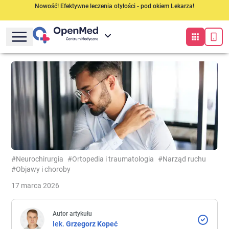
Nowość! Efektywne leczenia otyłości - pod okiem Lekarza!
#Neurochirurgia
#Ortopedia i traumatologia
#Narząd ruchu
#Objawy i choroby
17 marca 2026
Autor artykułu
lek.
Grzegorz
Kopeć