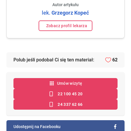
Autor artykułu
lek.
Grzegorz
Kopeć
Zobacz profil lekarza
Polub jeśli podobał Ci się ten materiał:
62
Umów wizytę
22 100 45 20
24 337 62 66
Udostępnij na Facebooku