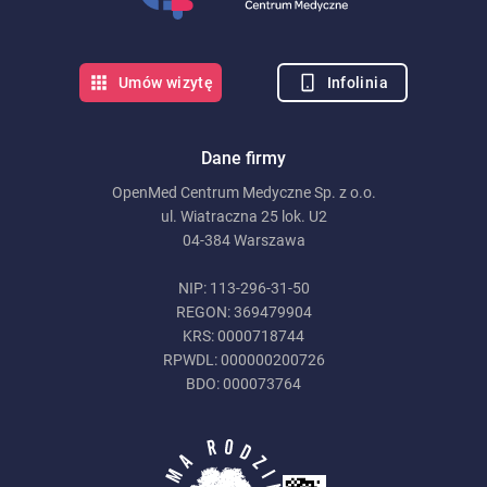
Infolinia
Umów wizytę
Dane firmy
OpenMed Centrum Medyczne Sp. z o.o.
ul. Wiatraczna 25 lok. U2
04-384 Warszawa
NIP: 113-296-31-50
REGON: 369479904
KRS: 0000718744
RPWDL: 000000200726
BDO: 000073764