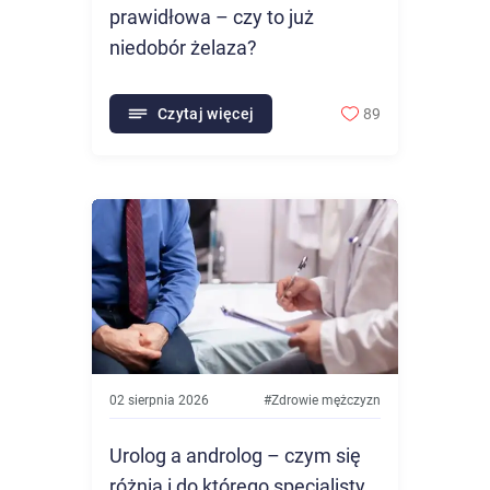
prawidłowa – czy to już
niedobór żelaza?
Czytaj więcej
89
02 sierpnia 2026
#
Zdrowie mężczyzn
Urolog a androlog – czym się
różnią i do którego specjalisty