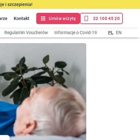
e i szczepienia!
arze
Kontakt
Umów wizytę
22 100 45 20
Regulamin Voucherów
Informacje o Covid-19
PL
EN