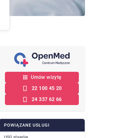
Umów wizytę
22 100 45 20
24 337 62 66
POWIĄZANE USŁUGI
USG stawów