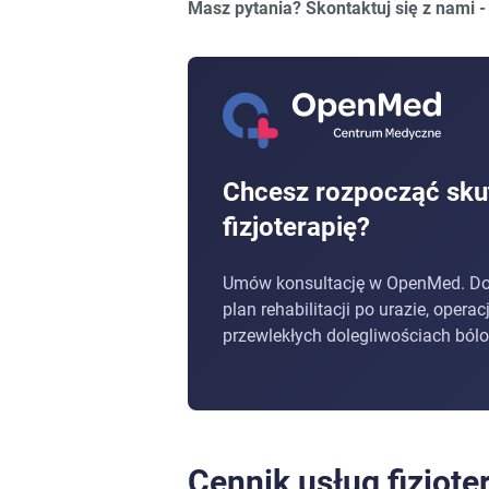
Masz pytania? Skontaktuj się z nami 
Chcesz rozpocząć sku
fizjoterapię?
Umów konsultację w OpenMed. D
plan rehabilitacji po urazie, operac
przewlekłych dolegliwościach ból
Cennik usług fizjoter