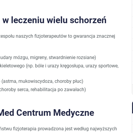
c w leczeniu wielu schorzeń
zespołu naszych fizjoterapeutów to gwarancja znacznej
 udary mózgu, migreny, stwardnienie rozsiane)
eletowego (np. bóle i urazy kręgosłupa, urazy sportowe,
 (astma, mukowiscydoza, choroby płuc)
choroby serca, rehabilitacja po zawałach)
nMed Centrum Medyczne
twu fizjoterapia prowadzona jest według najwyższych