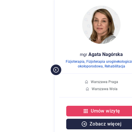
na
Smolak
Agata
Nagórska
mgr
Rehabilitacja
Fizjoterapia
,
Fizjoterapia uroginekologicz
okołoporodowa
,
Rehabilitacja
Płock
Warszawa Praga
Warszawa Wola
w wizytę
Umów wizytę
cz więcej
Zobacz więcej