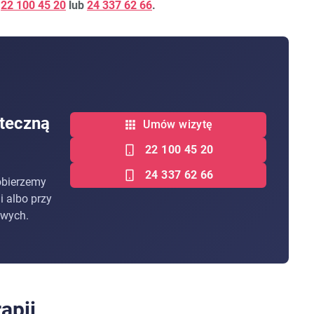
-
22 100 45 20
lub
24 337 62 66
.
teczną
Umów wizytę
22 100 45 20
24 337 62 66
obierzemy
ji albo przy
owych.
apii