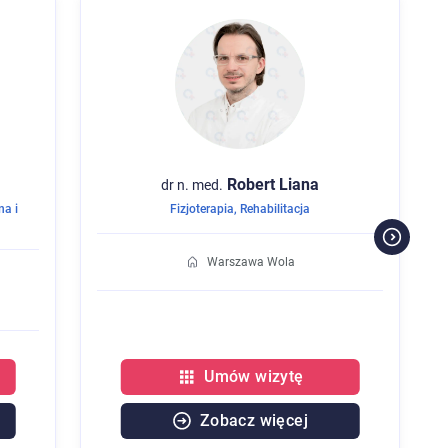
Robert
Liana
dr n. med.
na i
Fizjoterapia
,
Rehabilitacja
Warszawa Wola
Umów wizytę
Zobacz więcej