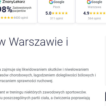
Google
Google
98%
Płock
Warszawa
Zadowolonych
pacjentów
5.0
4.9
★★★★★
★★★★★
★★★★★
4430
opinii
311
opinii
564
opinii
w Warszawie i
ra zajmuje się likwidowaniem skutków i niwelowaniem
esów chorobowych, łagodzeniem dolegliwości bólowych i
racaniem sprawności ruchowej.
ent w treningu niektórych zawodowych sportowców.
poszczególnych partii ciała, a ćwiczenia poprawiają