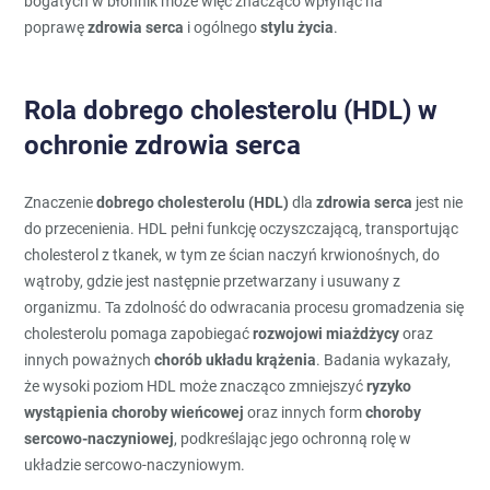
bogatych w błonnik może więc znacząco wpłynąć na
poprawę
zdrowia serca
i ogólnego
stylu życia
.
Rola dobrego cholesterolu (HDL) w
ochronie zdrowia serca
Znaczenie
dobrego cholesterolu (HDL)
dla
zdrowia serca
jest nie
do przecenienia. HDL pełni funkcję oczyszczającą, transportując
cholesterol z tkanek, w tym ze ścian naczyń krwionośnych, do
wątroby, gdzie jest następnie przetwarzany i usuwany z
organizmu. Ta zdolność do odwracania procesu gromadzenia się
cholesterolu pomaga zapobiegać
rozwojowi miażdżycy
oraz
innych poważnych
chorób układu krążenia
. Badania wykazały,
że wysoki poziom HDL może znacząco zmniejszyć
ryzyko
wystąpienia choroby wieńcowej
oraz innych form
choroby
sercowo-naczyniowej
, podkreślając jego ochronną rolę w
układzie sercowo-naczyniowym.