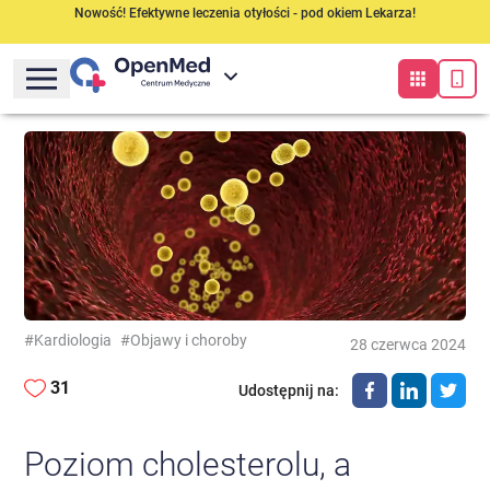
Nowość! Efektywne leczenia otyłości - pod okiem Lekarza!
#Kardiologia
#Objawy i choroby
28 czerwca 2024
31
Udostępnij na
:
Poziom cholesterolu, a