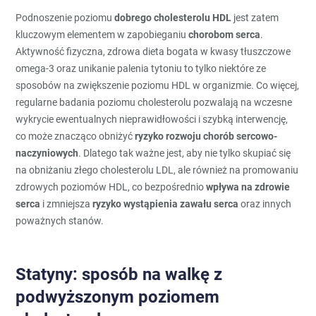
Podnoszenie poziomu
dobrego cholesterolu HDL
jest zatem
kluczowym elementem w zapobieganiu
chorobom serca
.
Aktywność fizyczna, zdrowa dieta bogata w kwasy tłuszczowe
omega-3 oraz unikanie palenia tytoniu to tylko niektóre ze
sposobów na zwiększenie poziomu HDL w organizmie. Co więcej,
regularne badania poziomu cholesterolu pozwalają na wczesne
wykrycie ewentualnych nieprawidłowości i szybką interwencję,
co może znacząco obniżyć
ryzyko rozwoju chorób sercowo-
naczyniowych
. Dlatego tak ważne jest, aby nie tylko skupiać się
na obniżaniu złego cholesterolu LDL, ale również na promowaniu
zdrowych poziomów HDL, co bezpośrednio
wpływa na zdrowie
serca
i zmniejsza
ryzyko wystąpienia zawału serca
oraz innych
poważnych stanów.
Statyny: sposób na walkę z
podwyższonym poziomem