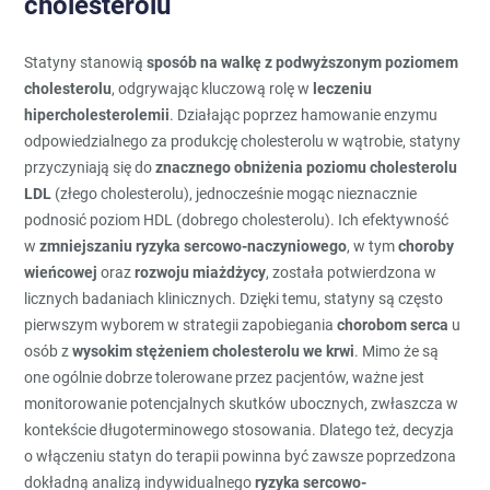
cholesterolu
Statyny stanowią
sposób na walkę z podwyższonym poziomem
cholesterolu
, odgrywając kluczową rolę w
leczeniu
hipercholesterolemii
. Działając poprzez hamowanie enzymu
odpowiedzialnego za produkcję cholesterolu w wątrobie, statyny
przyczyniają się do
znacznego obniżenia poziomu cholesterolu
LDL
(złego cholesterolu), jednocześnie mogąc nieznacznie
podnosić poziom HDL (dobrego cholesterolu). Ich efektywność
w
zmniejszaniu ryzyka sercowo-naczyniowego
, w tym
choroby
wieńcowej
oraz
rozwoju miażdżycy
, została potwierdzona w
licznych badaniach klinicznych. Dzięki temu, statyny są często
pierwszym wyborem w strategii zapobiegania
chorobom serca
u
osób z
wysokim stężeniem cholesterolu we krwi
. Mimo że są
one ogólnie dobrze tolerowane przez pacjentów, ważne jest
monitorowanie potencjalnych skutków ubocznych, zwłaszcza w
kontekście długoterminowego stosowania. Dlatego też, decyzja
o włączeniu statyn do terapii powinna być zawsze poprzedzona
dokładną analizą indywidualnego
ryzyka sercowo-