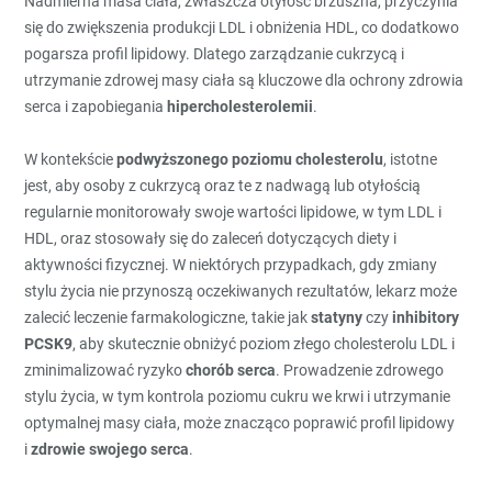
Nadmierna masa ciała, zwłaszcza otyłość brzuszna, przyczynia
się do zwiększenia produkcji LDL i obniżenia HDL, co dodatkowo
pogarsza profil lipidowy. Dlatego zarządzanie cukrzycą i
utrzymanie zdrowej masy ciała są kluczowe dla ochrony zdrowia
serca i zapobiegania
hipercholesterolemii
.
W kontekście
podwyższonego poziomu cholesterolu
, istotne
jest, aby osoby z cukrzycą oraz te z nadwagą lub otyłością
regularnie monitorowały swoje wartości lipidowe, w tym LDL i
HDL, oraz stosowały się do zaleceń dotyczących diety i
aktywności fizycznej. W niektórych przypadkach, gdy zmiany
stylu życia nie przynoszą oczekiwanych rezultatów, lekarz może
zalecić leczenie farmakologiczne, takie jak
statyny
czy
inhibitory
PCSK9
, aby skutecznie obniżyć poziom złego cholesterolu LDL i
zminimalizować ryzyko
chorób serca
. Prowadzenie zdrowego
stylu życia, w tym kontrola poziomu cukru we krwi i utrzymanie
optymalnej masy ciała, może znacząco poprawić profil lipidowy
i
zdrowie swojego serca
.