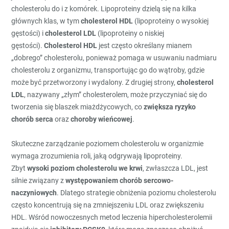
cholesterolu do i z komórek. Lipoproteiny dzielą się na kilka
głównych klas, w tym
cholesterol HDL
(lipoproteiny o wysokiej
gęstości) i
cholesterol LDL
(lipoproteiny o niskiej
gęstości).
Cholesterol HDL
jest często określany mianem
„dobrego” cholesterolu, ponieważ pomaga w usuwaniu nadmiaru
cholesterolu z organizmu, transportując go do wątroby, gdzie
może być przetworzony i wydalony. Z drugiej strony,
cholesterol
LDL
, nazywany „złym” cholesterolem, może przyczyniać się do
tworzenia się blaszek miażdżycowych, co
zwiększa ryzyko
chorób serca
oraz
choroby wieńcowej
.
Skuteczne zarządzanie poziomem cholesterolu w organizmie
wymaga zrozumienia roli, jaką odgrywają lipoproteiny.
Zbyt
wysoki poziom cholesterolu we krwi
, zwłaszcza LDL, jest
silnie związany z
występowaniem chorób sercowo-
naczyniowych
. Dlatego strategie obniżenia poziomu cholesterolu
często koncentrują się na zmniejszeniu LDL oraz zwiększeniu
HDL. Wśród nowoczesnych metod leczenia hipercholesterolemii