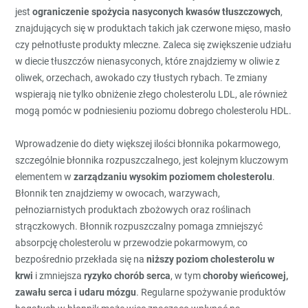
jest
ograniczenie spożycia nasyconych kwasów tłuszczowych
,
znajdujących się w produktach takich jak czerwone mięso, masło
czy pełnotłuste produkty mleczne. Zaleca się zwiększenie udziału
w diecie tłuszczów nienasyconych, które znajdziemy w oliwie z
oliwek, orzechach, awokado czy tłustych rybach. Te zmiany
wspierają nie tylko obniżenie złego cholesterolu LDL, ale również
mogą pomóc w podniesieniu poziomu dobrego cholesterolu HDL.
Wprowadzenie do diety większej ilości błonnika pokarmowego,
szczególnie błonnika rozpuszczalnego, jest kolejnym kluczowym
elementem w
zarządzaniu wysokim poziomem cholesterolu
.
Błonnik ten znajdziemy w owocach, warzywach,
pełnoziarnistych produktach zbożowych oraz roślinach
strączkowych. Błonnik rozpuszczalny pomaga zmniejszyć
absorpcję cholesterolu w przewodzie pokarmowym, co
bezpośrednio przekłada się na
niższy poziom cholesterolu w
krwi
i zmniejsza
ryzyko chorób serca
, w tym
choroby wieńcowej,
zawału serca i udaru mózgu
. Regularne spożywanie produktów