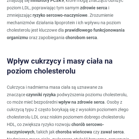
znajdują się
inhibitory PCSK9
, które mogą znacząco obniżyć
poziom LDL, poprawiając tym samym
zdrowie serca
i
zmniejszając
ryzyko sercowo-naczyniowe
. Zrozumienie
mechanizmów działania lipoprotein i ich wpływu na poziom
cholesterolu jest kluczowe dla
prawidłowego funkcjonowania
organizmu
oraz zapobiegania
chorobom serca
.
Wpływ cukrzycy i masy ciała na
poziom cholesterolu
Cukrzyca i nadmierna masa ciała są uznawane za
znaczące
czynniki ryzyka
podwyższenia poziomu cholesterolu,
co może mieć bezpośredni
wpływ na zdrowie serca
. Osoby z
cukrzycą typu 2 często borykają się z wysokim poziomem złego
cholesterolu LDL oraz niskim poziomem dobrego cholesterolu
HDL, co zwiększa ryzyko rozwoju
chorób sercowo-
naczyniowych
, takich jak
choroba wieńcowa
czy
zawał serca
.