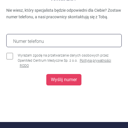
Nie wiesz, który specjalista będzie odpowiedni dla Ciebie?
Zostaw
numer telefonu, a nasi pracownicy skontaktują się z Tobą.
Numer telefonu
Wyrażam zgodę na przetwarzanie danych osobowych przez
OpenMed Centrum Medyczne Sp. z o.o.
Polityka prywatności
RODO
Wyślij numer