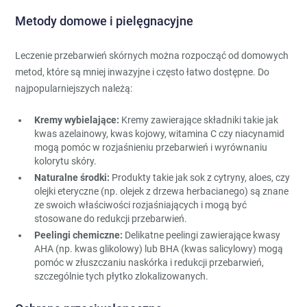
Metody domowe i pielęgnacyjne
Leczenie przebarwień skórnych można rozpocząć od domowych
metod, które są mniej inwazyjne i często łatwo dostępne. Do
najpopularniejszych należą:
Kremy wybielające:
Kremy zawierające składniki takie jak
kwas azelainowy, kwas kojowy, witamina C czy niacynamid
mogą pomóc w rozjaśnieniu przebarwień i wyrównaniu
kolorytu skóry.
Naturalne środki:
Produkty takie jak sok z cytryny, aloes, czy
olejki eteryczne (np. olejek z drzewa herbacianego) są znane
ze swoich właściwości rozjaśniających i mogą być
stosowane do redukcji przebarwień.
Peelingi chemiczne:
Delikatne peelingi zawierające kwasy
AHA (np. kwas glikolowy) lub BHA (kwas salicylowy) mogą
pomóc w złuszczaniu naskórka i redukcji przebarwień,
szczególnie tych płytko zlokalizowanych.