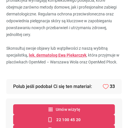
profilaktyka wymagają kompleksowego podejścia, które
obejmuje zarówno metody domowe, jak i profesjonalne zabiegi
dermatologiczne. Regularna ochrona przeciwsłoneczna oraz
odpowiednia pielęgnacja skóry są kluczowe w zapobieganiu
powstawaniu nowych przebarwień i utrzymaniu zdrowej,
jednolitej cery.
Skonsultuj swoje objawy lub wątpliwości z naszą wybitną
specjalistką
,
lek. dermatolog Ewą Piekarczyk
, która przyjmuje w
placówkach OpenMed – Warszawa Wola oraz OpenMed Płock.
Polub jeśli podobał Ci się ten materiał:
33
Umów wizytę
22 100 45 20