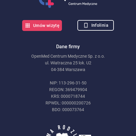
Infolinia
Umów wizytę
Dane firmy
OpenMed Centrum Medyczne Sp. z o.o.
ul. Wiatraczna 25 lok. U2
04-384 Warszawa
NIP: 113-296-31-50
REGON: 369479904
KRS: 0000718744
RPWDL: 000000200726
BDO: 000073764