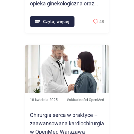
opieka ginekologiczna oraz
położnicza w Warszawie
(Wola)
Czytaj więcej
48
18 kwietnia 2025
#
Aktualności OpenMed
Chirurgia serca w praktyce –
zaawansowana kardiochirurgia
w OpenMed Warszawa