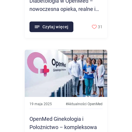
Diabetologia w OpenMed –
nowoczesna opieka, realne i
kompleksowe wsparcie
medyczne.
Czytaj więcej
31
19 maja 2025
#
Aktualności OpenMed
OpenMed Ginekologia i
Położnictwo – kompleksowa