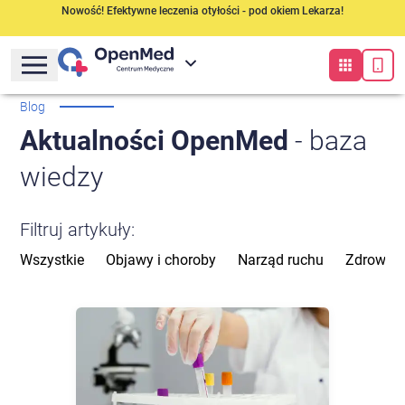
Nowość! Efektywne leczenia otyłości - pod okiem Lekarza!
Blog
Aktualności OpenMed
- baza
wiedzy
Filtruj artykuły:
Wszystkie
Objawy i choroby
Narząd ruchu
Zdrowie 