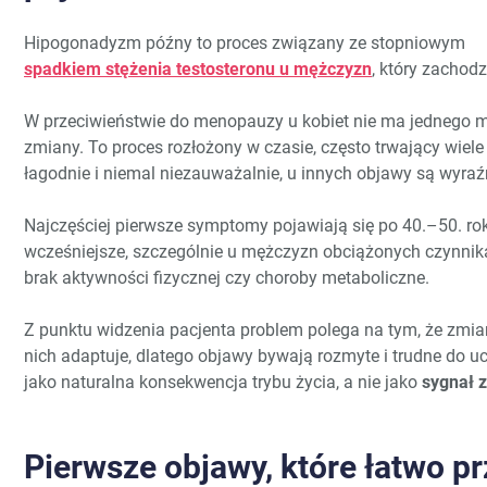
Hipogonadyzm późny to proces związany ze stopniowym
spadkiem stężenia testosteronu u mężczyzn
, który zachodz
W przeciwieństwie do menopauzy u kobiet nie ma jednego 
zmiany. To proces rozłożony w czasie, często trwający wiele
łagodnie i niemal niezauważalnie, u innych objawy są wyraź
Najczęściej pierwsze symptomy pojawiają się po 40.–50. rok
wcześniejsze, szczególnie u mężczyzn obciążonych czynnikami
brak aktywności fizycznej czy choroby metaboliczne.
Z punktu widzenia pacjenta problem polega na tym, że zmi
nich adaptuje, dlatego objawy bywają rozmyte i trudne do u
jako naturalna konsekwencja trybu życia, a nie jako
sygnał 
Pierwsze objawy, które łatwo p