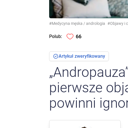
#Medycyna męska / andrologia
#Objawy i 
66
Polub:
Artykuł zweryfikowany
„Andropauza
pierwsze obj
powinni ign