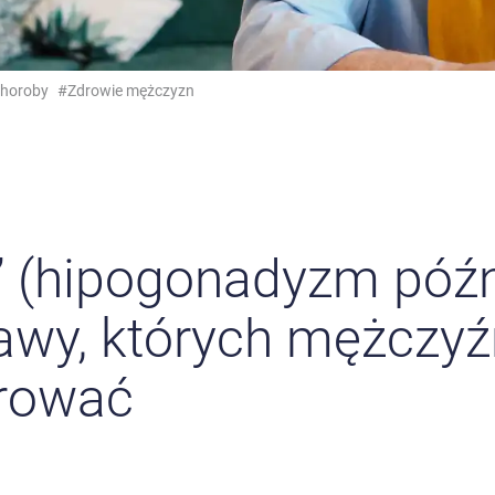
choroby
#Zdrowie mężczyzn
” (hipogonadyzm późn
awy, których mężczyźn
orować