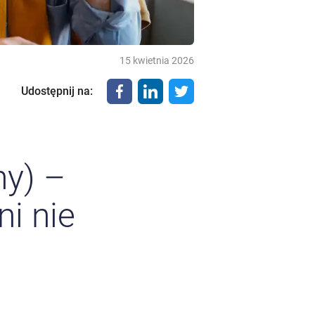
15 kwietnia 2026
Udostępnij na
:
y) –
i nie