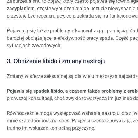
Zaburzenia snu to objaw, który często pojawia się równolegl
zasypianiem
, częste wybudzenia albo uczucie niewyspania
przestaje być regenerujący, co przekłada się na funkcjonowa
Pojawiają się także problemy z koncentracją i pamięcią. Za
bardziej obciążające, a efektywność pracy spada. Część pa
sytuacjach zawodowych.
3. Obniżenie libido i zmiany nastroju
Zmiany w sferze seksualnej są dla wielu mężczyzn najbard
Pojawia się spadek libido, a czasem także problemy z erek
pierwszej konsultacji, choć zwykle towarzyszą im już inne do
Równocześnie mogą występować wahania nastroju, drażliw
mniejsza odporność na stres. Pacjenci często zauważają, że 
trudno im wskazać konkretną przyczynę.