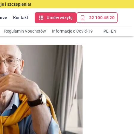
e i szczepienia!
arze
Kontakt
Umów wizytę
22 100 45 20
Regulamin Voucherów
Informacje o Covid-19
PL
EN