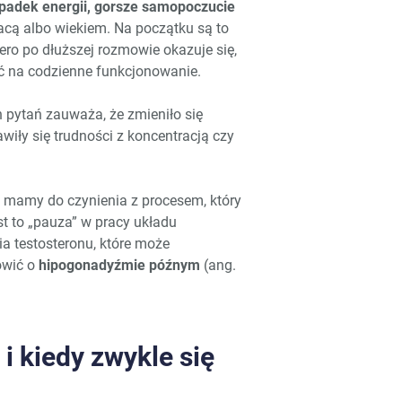
spadek energii, gorsze samopoczucie
racą albo wiekiem. Na początku są to
iero po dłuższej rozmowie okazuje się,
ć na codzienne funkcjonowanie.
h pytań zauważa, że zmieniło się
wiły się trudności z koncentracją czy
w mamy do czynienia z procesem, który
est to „pauza” w pracy układu
a testosteronu, które może
ówić o
hipogonadyźmie późnym
(ang.
 kiedy zwykle się