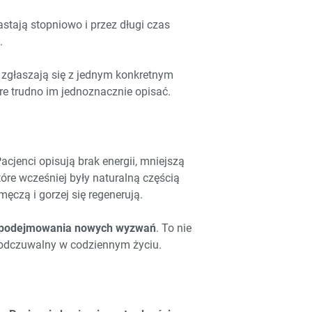
stają stopniowo i przez długi czas
.
 zgłaszają się z jednym konkretnym
e trudno im jednoznacznie opisać.
cjenci opisują brak energii, mniejszą
óre wcześniej były naturalną częścią
męczą i gorzej się regenerują.
zy podejmowania nowych wyzwań
. To nie
yć odczuwalny w codziennym życiu.