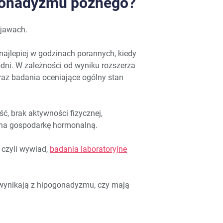
gonadyzmu późnego?
bjawach.
najlepiej w godzinach porannych, kiedy
odni. W zależności od wyniku rozszerza
raz badania oceniające ogólny stan
ść, brak aktywności fizycznej,
ć na gospodarkę hormonalną.
 czyli wywiad,
badania laboratoryjne
 wynikają z hipogonadyzmu, czy mają