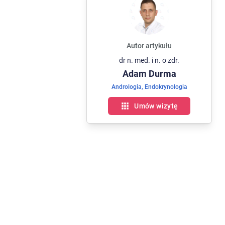
Autor artykułu
dr n. med. i n. o zdr.
Adam
Durma
Andrologia
,
Endokrynologia
Umów wizytę