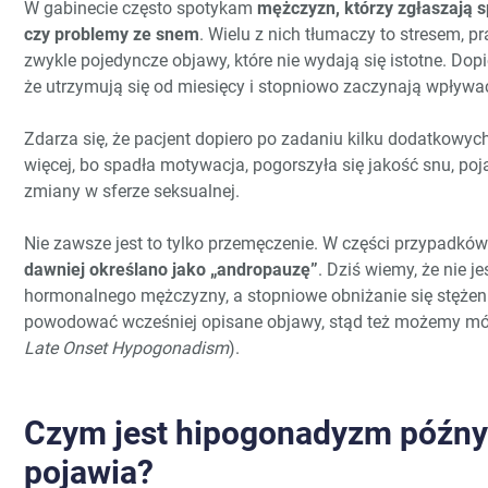
W gabinecie często spotykam
mężczyzn, którzy zgłaszają 
czy problemy ze snem
. Wielu z nich tłumaczy to stresem, p
zwykle pojedyncze objawy, które nie wydają się istotne. Dop
że utrzymują się od miesięcy i stopniowo zaczynają wpływa
Zdarza się, że pacjent dopiero po zadaniu kilku dodatkowyc
więcej, bo spadła motywacja, pogorszyła się jakość snu, poja
zmiany w sferze seksualnej.
Nie zawsze jest to tylko przemęczenie. W części przypadkó
dawniej określano jako „andropauzę”
. Dziś wiemy, że nie j
hormonalnego mężczyzny, a stopniowe obniżanie się stężeni
powodować wcześniej opisane objawy, stąd też możemy m
Late Onset Hypogonadism
).
Czym jest hipogonadyzm późny i
pojawia?