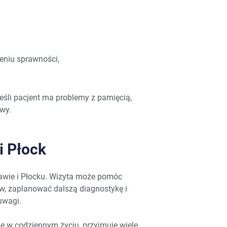
eniu sprawności,
śli pacjent ma problemy z pamięcią,
wy.
i Płock
wie i Płocku. Wizyta może pomóc
w, zaplanować dalszą diagnostykę i
uwagi.
bie w codziennym życiu, przyjmuje wiele