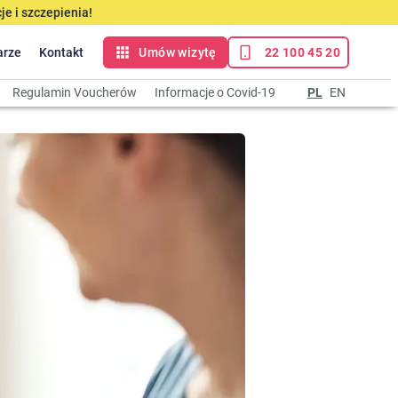
e i szczepienia!
arze
Kontakt
Umów wizytę
22 100 45 20
Regulamin Voucherów
Informacje o Covid-19
PL
EN