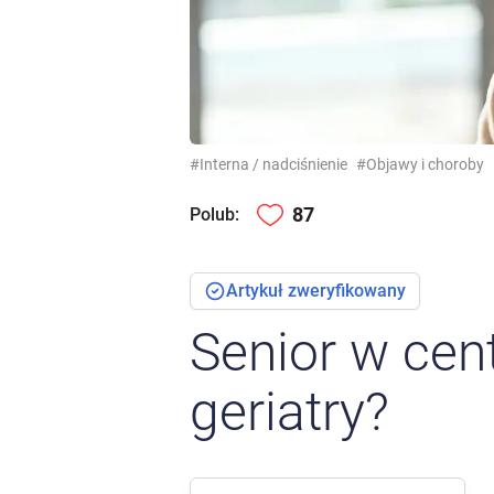
#Interna / nadciśnienie
#Objawy i choroby
87
Polub:
Artykuł zweryfikowany
Senior w cen
geriatry?