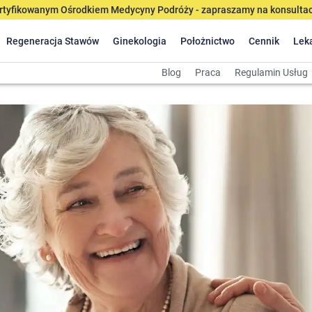
tyfikowanym Ośrodkiem Medycyny Podróży - zapraszamy na konsultacj
Regeneracja Stawów
Ginekologia
Położnictwo
Cennik
Lek
Blog
Praca
Regulamin Usług