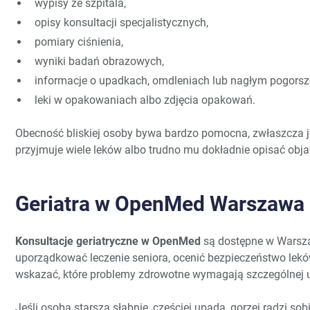
wypisy ze szpitala,
opisy konsultacji specjalistycznych,
pomiary ciśnienia,
wyniki badań obrazowych,
informacje o upadkach, omdleniach lub nagłym pogorsz
leki w opakowaniach albo zdjęcia opakowań.
Obecność bliskiej osoby bywa bardzo pomocna, zwłaszcza je
przyjmuje wiele leków albo trudno mu dokładnie opisać obja
Geriatra w OpenMed Warszawa 
Konsultacje geriatryczne w OpenMed
są dostępne w Warsza
uporządkować leczenie seniora, ocenić bezpieczeństwo lekó
wskazać, które problemy zdrowotne wymagają szczególnej 
Jeśli osoba starsza słabnie, częściej upada, gorzej radzi so