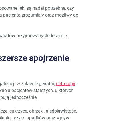
tosowane leki są nadal potrzebne, czy
la pacjenta zrozumiały oraz możliwy do
reparatów przyjmowanych doraźnie.
 szersze spojrzenie
lizacji w zakresie geriatrii,
nefrologii
i
nie u pacjentów starszych, u których
ępują jednocześnie.
cze, cukrzycę, obrzęki, niedokrwistość,
abienie, ryzyko upadków oraz wpływ