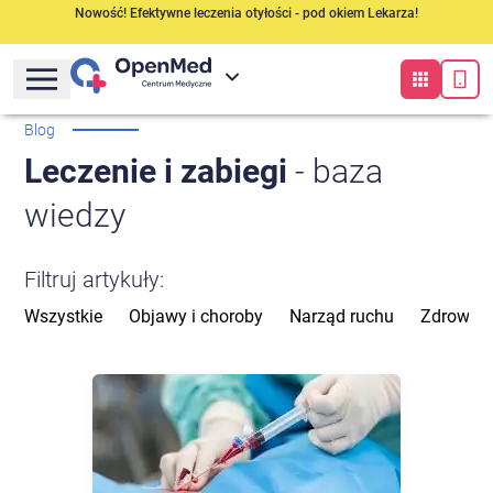
Nowość! Efektywne leczenia otyłości - pod okiem Lekarza!
Blog
Leczenie i zabiegi
- baza
wiedzy
Filtruj artykuły:
Wszystkie
Objawy i choroby
Narząd ruchu
Zdrowie 