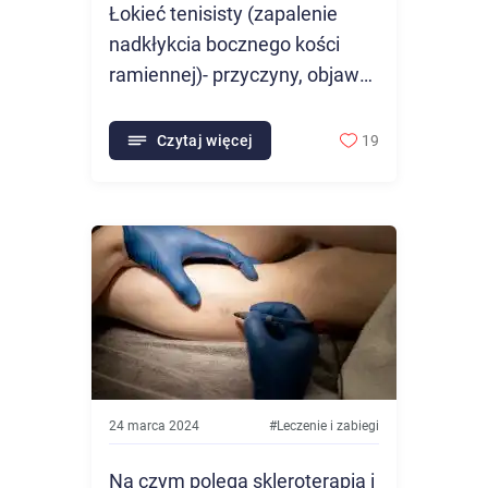
Łokieć tenisisty (zapalenie
nadkłykcia bocznego kości
ramiennej)- przyczyny, objawy i
leczenie
Czytaj więcej
19
24 marca 2024
#
Leczenie i zabiegi
Na czym polega skleroterapia i