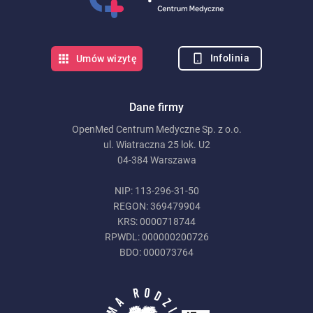
Infolinia
Umów wizytę
Dane firmy
OpenMed Centrum Medyczne Sp. z o.o.
ul. Wiatraczna 25 lok. U2
04-384 Warszawa
NIP: 113-296-31-50
REGON: 369479904
KRS: 0000718744
RPWDL: 000000200726
BDO: 000073764