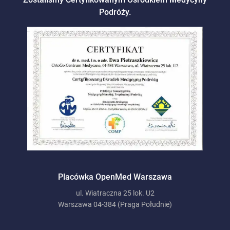
Podróży.
Placówka OpenMed Warszawa
ul. Wiatraczna 25 lok. U2
Warszawa 04-384 (Praga Południe)