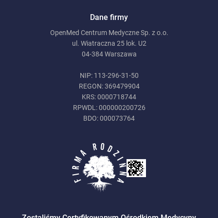
Dane firmy
OpenMed Centrum Medyczne Sp. z o.o.
ul. Wiatraczna 25 lok. U2
04-384 Warszawa
NIP: 113-296-31-50
REGON: 369479904
KRS: 0000718744
RPWDL: 000000200726
BDO: 000073764
Zostaliśmy Certyfikowanym Ośrodkiem Medycyny