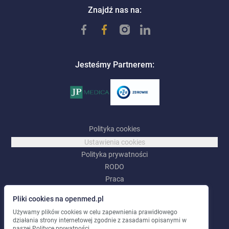
Znajdź nas na:
Jesteśmy Partnerem:
Polityka cookies
Ustawienia cookies
Polityka prywatności
RODO
Praca
Pliki cookies na openmed.pl
©
2026
OpenMed |
OpenMed Centrum Medyczne Sp. z o.o.
Używamy plików cookies w celu zapewnienia prawidłowego
Wszelkie prawa zastrzeżone
.
działania strony internetowej zgodnie z zasadami opisanymi w
naszej
Polityce prywatności.