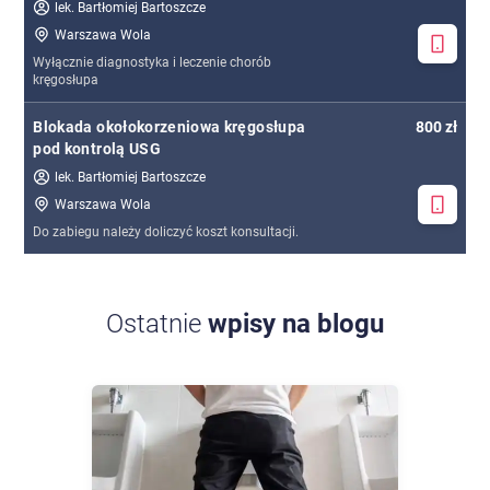
lek. Bartłomiej Bartoszcze
Warszawa Wola
Wyłącznie diagnostyka i leczenie chorób
kręgosłupa
Blokada okołokorzeniowa kręgosłupa
800 zł
pod kontrolą USG
lek. Bartłomiej Bartoszcze
Warszawa Wola
Do zabiegu należy doliczyć koszt konsultacji.
Ostatnie
wpisy na blogu