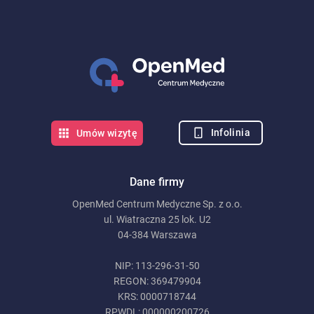
Infolinia
Umów wizytę
Dane firmy
OpenMed Centrum Medyczne Sp. z o.o.
ul. Wiatraczna 25 lok. U2
04-384 Warszawa
NIP: 113-296-31-50
REGON: 369479904
KRS: 0000718744
RPWDL: 000000200726