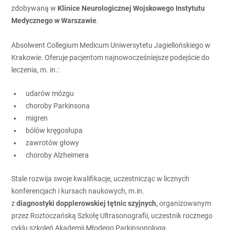
zdobywaną w
Klinice Neurologicznej Wojskowego Instytutu
Medycznego w Warszawie
.
Absolwent Collegium Medicum Uniwersytetu Jagiellońskiego w
Krakowie. Oferuje pacjentom najnowocześniejsze podejście do
leczenia, m. in.:
udarów mózgu
choroby Parkinsona
migren
bólów kręgosłupa
zawrotów głowy
choroby Alzheimera
Stale rozwija swoje kwalifikacje, uczestnicząc w licznych
konferencjach i kursach naukowych, m.in.
z
diagnostyki dopplerowskiej tętnic szyjnych,
organizowanym
przez Roztoczańską Szkołę Ultrasonografii, uczestnik rocznego
cyklu szkoleń Akademii Młodego Parkinsonologa.