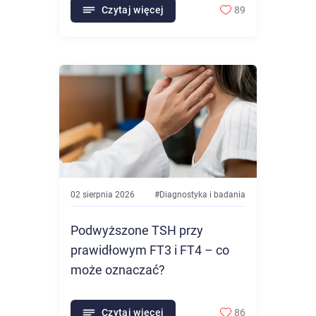
Czytaj więcej
89
02 sierpnia 2026
#
Diagnostyka i badania
Podwyższone TSH przy
prawidłowym FT3 i FT4 – co
może oznaczać?
Czytaj więcej
86