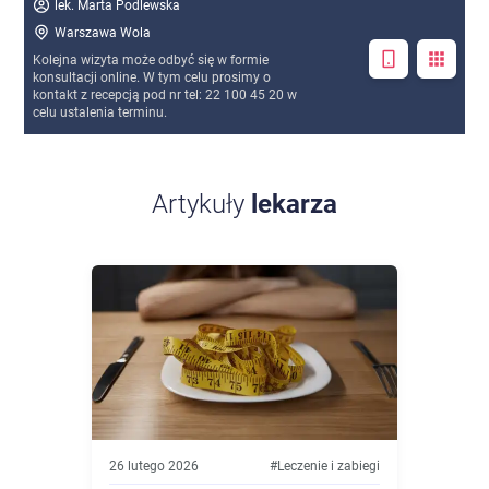
lek. Marta Podlewska
Warszawa Wola
Kolejna wizyta może odbyć się w formie
konsultacji online. W tym celu prosimy o
kontakt z recepcją pod nr tel: 22 100 45 20 w
celu ustalenia terminu.
Artykuły
lekarza
26 lutego 2026
#
Leczenie i zabiegi