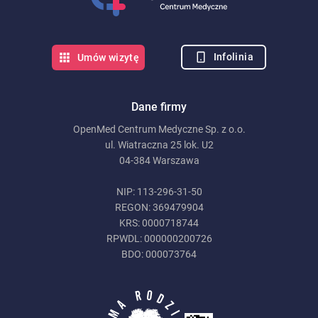
Infolinia
Umów wizytę
Dane firmy
OpenMed Centrum Medyczne Sp. z o.o.
ul. Wiatraczna 25 lok. U2
04-384 Warszawa
NIP: 113-296-31-50
REGON: 369479904
KRS: 0000718744
RPWDL: 000000200726
BDO: 000073764