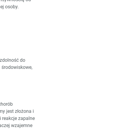
ej osoby.
 zdolność do
i środowiskowe,
chorób
y jest złożona i
 reakcje zapalne
 raczej wzajemne