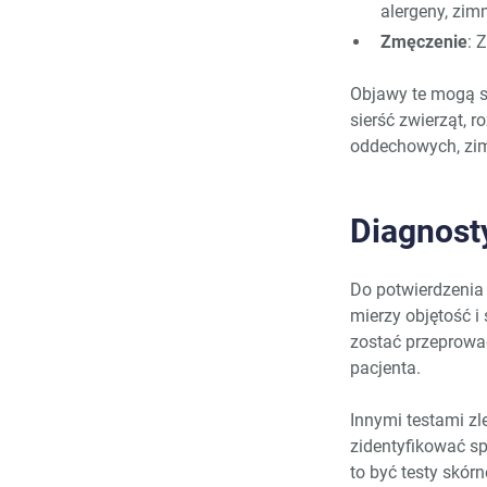
alergeny, zimn
Zmęczenie
: 
Objawy te mogą si
sierść zwierząt, 
oddechowych, zimn
Diagnosty
Do potwierdzenia 
mierzy objętość 
zostać przeprowa
pacjenta.
Innymi testami zl
zidentyfikować s
to być testy skór