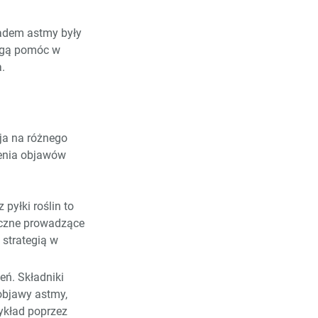
iadem astmy były
ogą pomóc w
.
ja na różnego
zenia objawów
pyłki roślin to
iczne prowadzące
 strategią w
eń. Składniki
 objawy astmy,
ykład poprzez