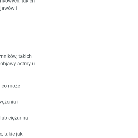
unkowych, takich
bjawów i
nników, takich
e objawy astmy u
, co może
ężenia i
lub ciężar na
, takie jak