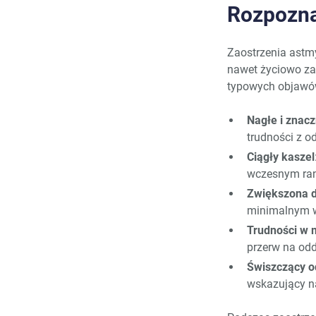
Rozpozna
Zaostrzenia astmy
nawet życiowo zag
typowych objawów
Nagłe i znac
trudności z o
Ciągły kaszel
wczesnym rank
Zwiększona 
minimalnym w
Trudności w 
przerw na od
Świszczący 
wskazujący n