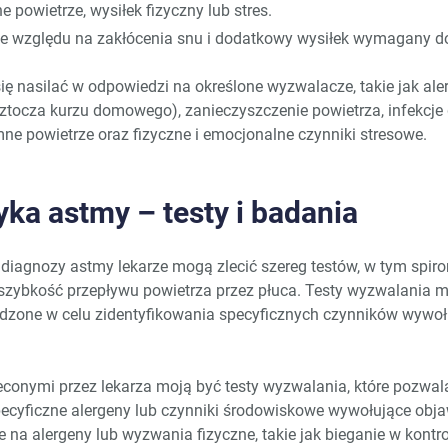
e powietrze, wysiłek fizyczny lub stres.
Ze względu na zakłócenia snu i dodatkowy wysiłek wymagany d
ę nasilać w odpowiedzi na określone wyzwalacze, takie jak alerg
roztocza kurzu domowego), zanieczyszczenie powietrza, infekcje
e powietrze oraz fizyczne i emocjonalne czynniki stresowe.
ka astmy – testy i badania
diagnozy astmy lekarze mogą zlecić szereg testów, w tym spirom
i szybkość przepływu powietrza przez płuca. Testy wyzwalania 
dzone w celu zidentyfikowania specyficznych czynników wywoł
econymi przez lekarza moją być testy wyzwalania, które pozwal
pecyficzne alergeny lub czynniki środowiskowe wywołujące ob
ne na alergeny lub wyzwania fizyczne, takie jak bieganie w kont