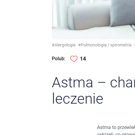
#Alergologia
#Pulmonologia / spirometria
14
Polub:
Astma – char
leczenie
Astma to przewle
oskrzeli, co prow