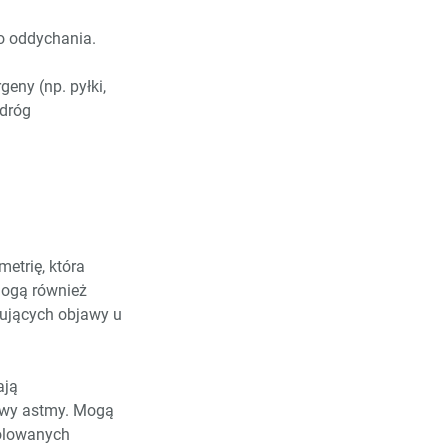
o oddychania.
eny (np. pyłki,
 dróg
etrię, która
mogą również
ujących objawy u
ają
jawy astmy. Mogą
rolowanych