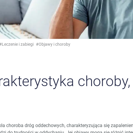
#Leczenie i zabiegi
#Objawy i choroby
akterystyka choroby,
kła choroba dróg oddechowych, charakteryzująca się zapalenie
adzi do trudności w oddychaniu. Jej objawy mogą się różnić in