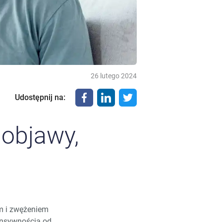
26 lutego 2024
Udostępnij na
:
 objawy,
m i zwężeniem
tensywnością od