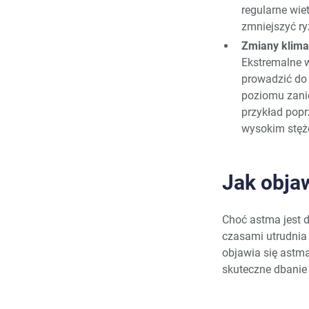
regularne wi
zmniejszyć ry
Zmiany klima
Ekstremalne w
prowadzić do 
poziomu zani
przykład popr
wysokim stęż
Jak obja
Choć astma jest d
czasami utrudnia 
objawia się astma
skuteczne dbanie 