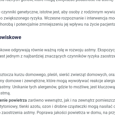
czynniki genetyczne, istotne jest, aby osoby z rodzinnym wyw
 zwiększonego ryzyka. Wczesne rozpoznanie i interwencja m
chorobą i potencjalnie zmniejszeniu jej wpływu na życie pacjenta
dowiskowe
skowe odgrywają równie ważną rolę w rozwoju astmy. Ekspozyc
jest jednym z najbardziej znaczących czynników ryzyka zaostr
ztocza kurzu domowego, pleśń, sierść zwierząt domowych, oraz 
eny domowe i zewnętrzne, które mogą wywoływać reakcje alerg
astmy. Unikanie tych alergenów, gdzie to możliwe, jest kluczową
astmą.
enie powietrza
zarówno wewnątrz, jak i na zewnątrz pomieszcz
 tytoniowy, tlenki azotu, ozon i drobne cząsteczki mogą nasilać
 zaostrzenia astmy. Poprawa jakości powietrza w domu, na prz