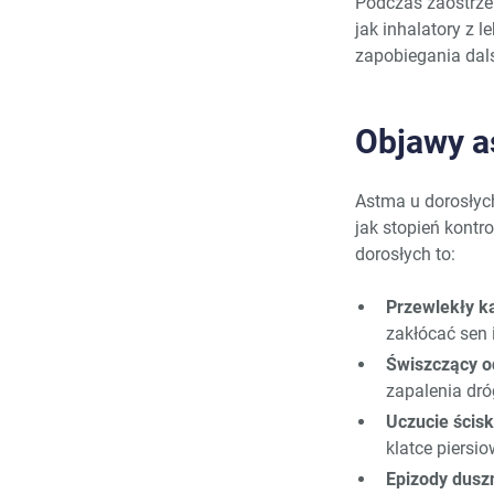
Podczas zaostrzen
jak inhalatory z 
zapobiegania da
Objawy a
Astma u dorosłych
jak stopień kontr
dorosłych to:
Przewlekły k
zakłócać sen
Świszczący 
zapalenia dr
Uczucie ścisk
klatce piersio
Epizody dusz