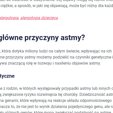
ciężkie, a sposób, w jaki się objawiają, może być różny dla każd
alergologia
,
alergologia dziecięca
 główne przyczyny astmy?
 która dotyka miliony ludzi na całym świecie, wpływając na ich
ne przyczyny astmy możemy podzielić na czynniki genetyczne 
ywa znaczącą rolę w rozwoju i nasileniu objawów astmy.
tyczne
 z rodzin, w których występowały przypadki astmy lub innych 
ą zwiększone ryzyko rozwinięcia tej choroby. Dziedziczność astm
ma genami, które wpływają na reakcje układu odpornościowego i
acza to, że nie jest to wynik działania pojedynczego genu, ale
elu różnych genów, które mogą zwiększać podatność na astmę.