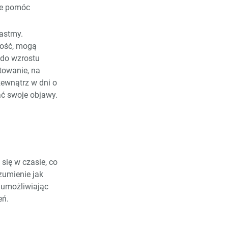
że pomóc
 astmy.
ność, mogą
 do wzrostu
towanie, na
zewnątrz w dni o
ć swoje objawy.
się w czasie, co
zumienie jak
, umożliwiając
eń.