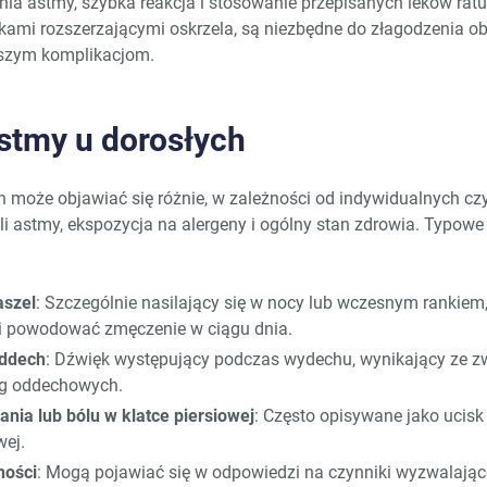
ia astmy, szybka reakcja i stosowanie przepisanych leków rat
lekami rozszerzającymi oskrzela, są niezbędne do złagodzenia o
lszym komplikacjom.
stmy u dorosłych
 może objawiać się różnie, w zależności od indywidualnych czy
oli astmy, ekspozycja na alergeny i ogólny stan zdrowia. Typow
aszel
: Szczególnie nasilający się w nocy lub wczesnym rankiem
 i powodować zmęczenie w ciągu dnia.
oddech
: Dźwięk występujący podczas wydechu, wynikający ze zw
óg oddechowych.
ania lub bólu w klatce piersiowej
: Często opisywane jako ucisk 
wej.
ności
: Mogą pojawiać się w odpowiedzi na czynniki wyzwalające