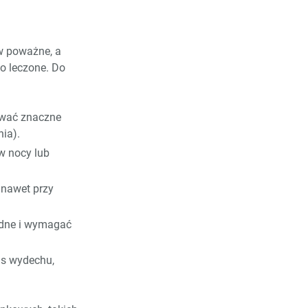
 w poważne, a
o leczone. Do
uwać znaczne
ia).
 w nocy lub
 nawet przy
udne i wymagać
as wydechu,