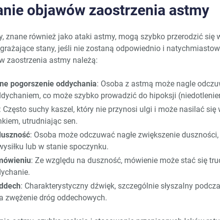
nie objawów zaostrzenia astmy
, znane również jako ataki astmy, mogą szybko przerodzić się
rażające stany, jeśli nie zostaną odpowiednio i natychmiastow
 zaostrzenia astmy należą:
zne pogorszenie oddychania
: Osoba z astmą może nagle odcz
ddychaniem, co może szybko prowadzić do hipoksji (niedotlenien
: Często suchy kaszel, który nie przynosi ulgi i może nasilać się
iem, utrudniając sen.
duszność
: Osoba może odczuwać nagłe zwiększenie duszności,
ysiłku lub w stanie spoczynku.
mówieniu
: Ze względu na duszność, mówienie może stać się tr
dychanie.
oddech
: Charakterystyczny dźwięk, szczególnie słyszalny podcz
a zwężenie dróg oddechowych.