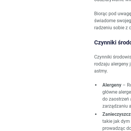
Biorąc pod uwagę 
świadome swojego
radzeniu sobie z 
Czynniki śro
Czynniki środowi
rodzaju alergeny 
astmy.
Alergeny
– Ro
główne alerg
do zaostrzeń 
zarządzaniu 
Zanieczyszcz
takie jak dym
prowadząc do