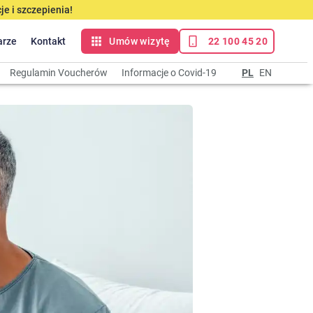
e i szczepienia!
arze
Kontakt
Umów wizytę
22 100 45 20
Regulamin Voucherów
Informacje o Covid-19
PL
EN