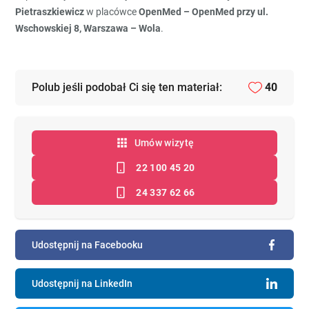
Pietraszkiewicz
w placówce
OpenMed – OpenMed przy ul.
Wschowskiej 8, Warszawa – Wola
.
Polub jeśli podobał Ci się ten materiał:
40
Umów wizytę
22 100 45 20
24 337 62 66
Udostępnij na Facebooku
Udostępnij na LinkedIn