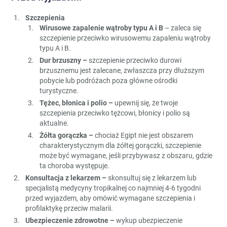
Szczepienia
Wirusowe zapalenie wątroby typu A i B
– zaleca się
szczepienie przeciwko wirusowemu zapaleniu wątroby
typu A i B.
Dur brzuszny –
szczepienie przeciwko durowi
brzusznemu jest zalecane, zwłaszcza przy dłuższym
pobycie lub podróżach poza główne ośrodki
turystyczne.
Tężec, błonica i polio –
upewnij się, że twoje
szczepienia przeciwko tężcowi, błonicy i polio są
aktualne.
Żółta gorączka –
chociaż Egipt nie jest obszarem
charakterystycznym dla żółtej gorączki, szczepienie
może być wymagane, jeśli przybywasz z obszaru, gdzie
ta choroba występuje.
Konsultacja z lekarzem –
skonsultuj się z lekarzem lub
specjalistą medycyny tropikalnej co najmniej 4-6 tygodni
przed wyjazdem, aby omówić wymagane szczepienia i
profilaktykę przeciw malarii.
Ubezpieczenie zdrowotne –
wykup ubezpieczenie