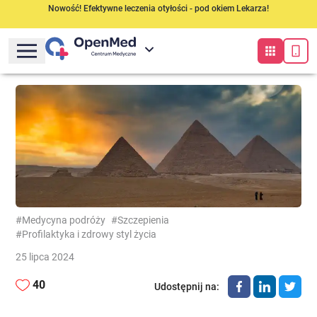
Nowość! Efektywne leczenia otyłości - pod okiem Lekarza!
#Medycyna podróży
#Szczepienia
#Profilaktyka i zdrowy styl życia
25 lipca 2024
40
Udostępnij na
: