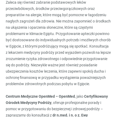
Zaleca się również zabranie podstawowych leków
przeciwbólowych, środków przeciwgorączkowych oraz
preparatów na alergie, które mogą być pomocne w łagodzeniu
nagłych zagrożeń dla zdrowia. Nie można zapomnieć o środkach
na ukąszenia i oparzenia słoneczne, które są częstymi
problemami w klimacie Egiptu. Przygotowanie apteczki powinno
być dostosowane do indywidualnych potrzeb i możliwych chorób
w Egipcie, z którymi podróżujący mogą się spotkać. Konsultacja
z lekarzem medycyny podróży przed wyjazdem pozwoli na lepsze
zrozumienie ryzyka zdrowotnego i odpowiednie przygotowanie
się do podróży. Niezwykle ważne jest również posiadanie
ubezpieczenia kosztów leczenia, które zapewni spokój ducha i
ochronę finansową w przypadku wystąpienia poważniejszych
problemów zdrowotnych podczas pobytu w Egipcie.
Centrum Medyczne OpenMed – OpenMed
, jako
Certyfikowany
Ośrodek Medycyny Podróży
, oferuje profesjonalne porady i
pomoc w przygotowaniu do bezpiecznej i zdrowej podróży –
zapraszamy do konsultacji z
dr n.med. i n. o z. Ewy