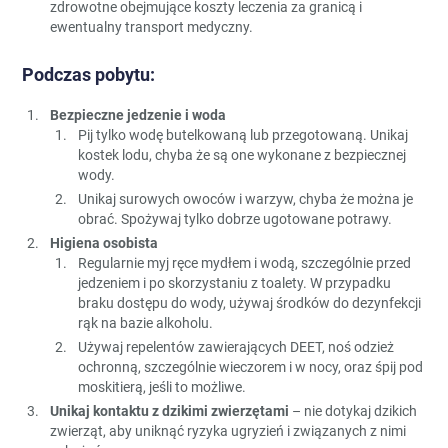
zdrowotne obejmujące koszty leczenia za granicą i
ewentualny transport medyczny.
Podczas pobytu:
Bezpieczne jedzenie i woda
Pij tylko wodę butelkowaną lub przegotowaną. Unikaj
kostek lodu, chyba że są one wykonane z bezpiecznej
wody.
Unikaj surowych owoców i warzyw, chyba że można je
obrać. Spożywaj tylko dobrze ugotowane potrawy.
Higiena osobista
Regularnie myj ręce mydłem i wodą, szczególnie przed
jedzeniem i po skorzystaniu z toalety. W przypadku
braku dostępu do wody, używaj środków do dezynfekcji
rąk na bazie alkoholu.
Używaj repelentów zawierających DEET, noś odzież
ochronną, szczególnie wieczorem i w nocy, oraz śpij pod
moskitierą, jeśli to możliwe.
Unikaj kontaktu z dzikimi zwierzętami
– nie dotykaj dzikich
zwierząt, aby uniknąć ryzyka ugryzień i związanych z nimi