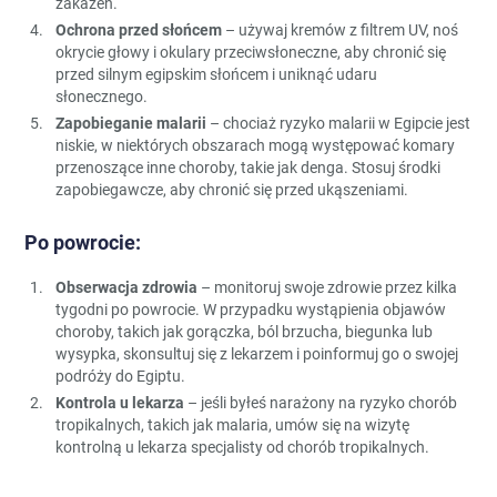
zakażeń.
Ochrona przed słońcem
– używaj kremów z filtrem UV, noś
okrycie głowy i okulary przeciwsłoneczne, aby chronić się
przed silnym egipskim słońcem i uniknąć udaru
słonecznego.
Zapobieganie malarii
– chociaż ryzyko malarii w Egipcie jest
niskie, w niektórych obszarach mogą występować komary
przenoszące inne choroby, takie jak denga. Stosuj środki
zapobiegawcze, aby chronić się przed ukąszeniami.
Po powrocie:
Obserwacja zdrowia
– monitoruj swoje zdrowie przez kilka
tygodni po powrocie. W przypadku wystąpienia objawów
choroby, takich jak gorączka, ból brzucha, biegunka lub
wysypka, skonsultuj się z lekarzem i poinformuj go o swojej
podróży do Egiptu.
Kontrola u lekarza
– jeśli byłeś narażony na ryzyko chorób
tropikalnych, takich jak malaria, umów się na wizytę
kontrolną u lekarza specjalisty od chorób tropikalnych.