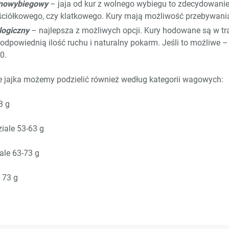
lnowybiegowy
– jaja od kur z wolnego wybiegu to zdecydowanie
ściółkowego, czy klatkowego. Kury mają możliwość przebywani
logiczny
– najlepsza z możliwych opcji. Kury hodowane są w tr
 odpowiednią ilość ruchu i naturalny pokarm. Jeśli to możliwe – 
0.
e jajka możemy podzielić również według kategorii wagowych:
3 g
iale 53-63 g
ale 63-73 g
 73 g