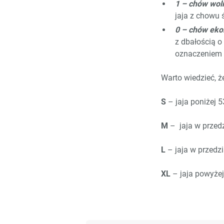
1 – chów wo
jaja z chowu 
0 – chów eko
z dbałością o
oznaczeniem 
Warto wiedzieć, ż
S
– jaja poniżej 5
M
– jaja w przedz
L
– jaja w przedzi
XL
– jaja powyżej