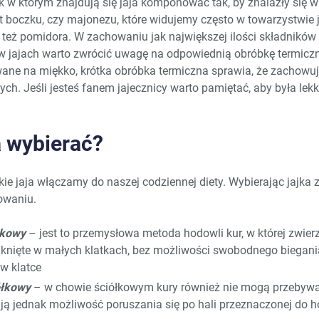
k w którym znajdują się jaja komponować tak, by znalazły się 
boczku, czy majonezu, które widujemy często w towarzystwie ja
b też pomidora. W zachowaniu jak największej ilości składnikó
w jajach warto zwrócić uwagę na odpowiednią obróbkę termiczn
wane na miękko, krótka obróbka termiczna sprawia, że zachowuj
ch. Jeśli jesteś fanem jajecznicy warto pamiętać, aby była lekk
a wybierać?
kie jaja włączamy do naszej codziennej diety. Wybierając jajka
owaniu.
tkowy
– jest to przemysłowa metoda hodowli kur, w której zwierz
knięte w małych klatkach, bez możliwości swobodnego biegani
 w klatce
ółkowy
– w chowie ściółkowym kury również nie mogą przebyw
ją jednak możliwość poruszania się po hali przeznaczonej do h