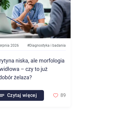
ierpnia 2026
#
Diagnostyka i badania
rytyna niska, ale morfologia
widłowa – czy to już
dobór żelaza?
Czytaj więcej
89