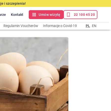
e i szczepienia!
arze
Kontakt
Umów wizytę
22 100 45 20
Regulamin Voucherów
Informacje o Covid-19
PL
EN