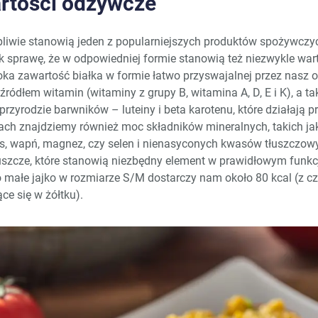
artości odżywcze
tpliwie stanowią jeden z popularniejszych produktów spożywczy
k sprawę, że w odpowiedniej formie stanowią też niezwykle war
ka zawartość białka w formie łatwo przyswajalnej przez nasz 
ródłem witamin (witaminy z grupy B, witamina A, D, E i K), a ta
rzyrodzie barwników – luteiny i beta karotenu, które działają 
ach znajdziemy również moc składników mineralnych, takich jak:
as, wapń, magnez, czy selen i nienasyconych kwasów tłuszczowy
tłuszcze, które stanowią niezbędny element w prawidłowym funk
 małe jajko w rozmiarze S/M dostarczy nam około 80 kcal (z 
ące się w żółtku).