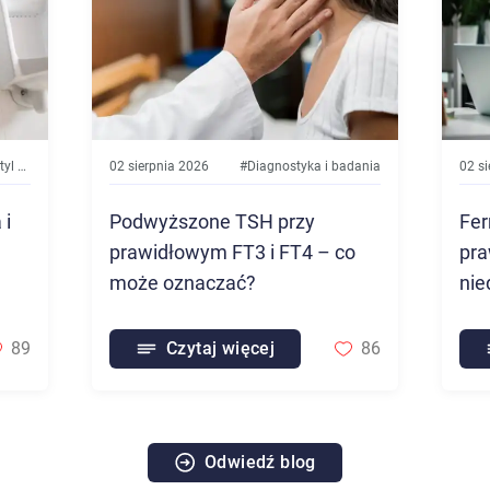
ycia
02 sierpnia 2026
#
Diagnostyka i badania
02 s
 i
Podwyższone TSH przy
Fer
prawidłowym FT3 i FT4 – co
pra
może oznaczać?
nie
89
Czytaj więcej
86
Odwiedź blog