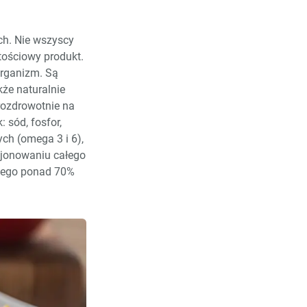
ch. Nie wszyscy
tościowy produkt.
organizm. Są
kże naturalnie
prozdrowotnie na
 sód, fosfor,
ch (omega 3 i 6),
cjonowaniu całego
czego ponad 70%