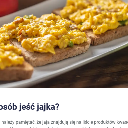
osób jeść jajka?
należy pamiętać, że jaja znajdują się na liście produktów kwa