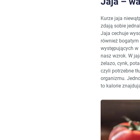
Jaja – w
Kurze jaja niewą
zdają sobie jedna
Jaja cechuje wyso
również bogatym ź
występujących w p
nasz wzrok. W jaj
żelazo, cynk, pot
czyli potrzebne 
organizmu. Jedno
to kalorie znajduj