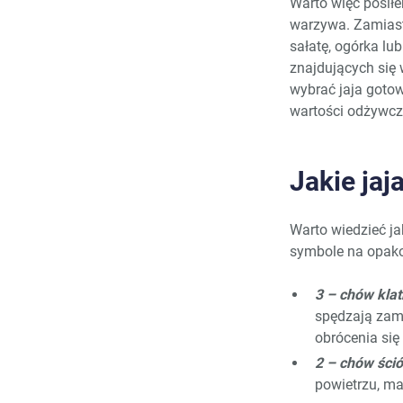
Warto więc posiłe
warzywa. Zamiast 
sałatę, ogórka lu
znajdujących się 
wybrać jaja goto
wartości odżywczy
Jakie jaj
Warto wiedzieć ja
symbole na opak
3 – chów kla
spędzają zam
obrócenia się
2 – chów ści
powietrzu, ma