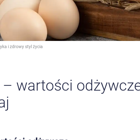
yka i zdrowy styl życia
e – wartości odżywcze
aj