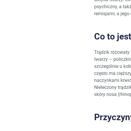
psychiczny, a ta
remisjami, a jeg
Co to jes
Trądzik różowaty 
twarzy – policzkó
szczególnie u kob
często ma cięższy
naczynkami krwio
Nieleczony trądzi
skóry nosa (rhin
Przyczyn