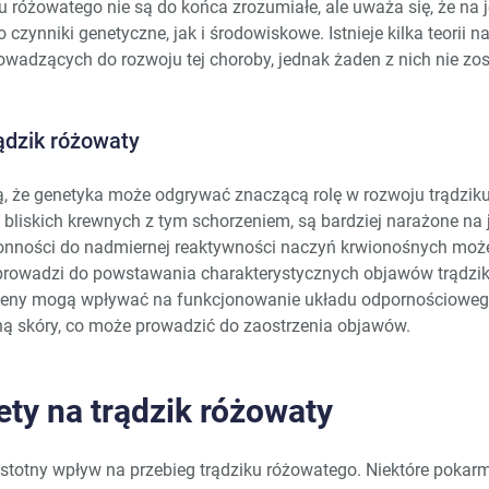
u różowatego nie są do końca zrozumiałe, ale uważa się, że na 
czynniki genetyczne, jak i środowiskowe. Istnieje kilka teorii n
adzących do rozwoju tej choroby, jednak żaden z nich nie zos
ądzik różowaty
, że genetyka może odgrywać znaczącą rolę w rozwoju trądzik
 bliskich krewnych z tym schorzeniem, są bardziej narażone na 
łonności do nadmiernej reaktywności naczyń krwionośnych moż
 prowadzi do powstawania charakterystycznych objawów trądzi
geny mogą wpływać na funkcjonowanie układu odpornościoweg
ą skóry, co może prowadzić do zaostrzenia objawów.
ty na trądzik różowaty
istotny wpływ na przebieg trądziku różowatego. Niektóre pokar