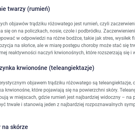
ie twarzy (rumień)
ch objawów trądziku różowatego jest rumień, czyli zaczerwieni
 się on na policzkach, nosie, czole i podbródku. Zaczerwienie
pować w odpowiedzi na różne bodźce, takie jak stres, wysiłek f
ozycja na słońce, ale w miarę postępu choroby może stać się tr
ej reaktywności naczyń krwionośnych, które rozszerzają się i w
ynka krwionośne (teleangiektazje)
rystycznym objawem trądziku różowatego są teleangiektazje, cz
 krwionośne, które pojawiają się na powierzchni skóry. Telean
pują w miejscach, gdzie rumień jest najbardziej widoczny – na p
yć trwałe i stanowią jeden z najbardziej rozpoznawalnych sym
y na skórze