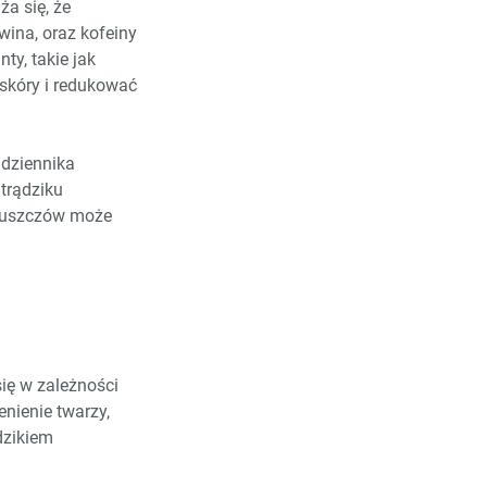
a się, że
wina, oraz kofeiny
ty, takie jak
skóry i redukować
 dziennika
trądziku
tłuszczów może
ię w zależności
nienie twarzy,
dzikiem