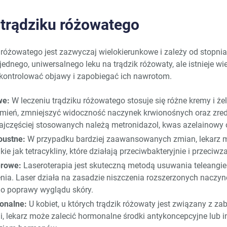
 trądziku różowatego
 różowatego jest zazwyczaj wielokierunkowe i zależy od stopnia
dnego, uniwersalnego leku na trądzik różowaty, ale istnieje wiel
kontrolować objawy i zapobiegać ich nawrotom.
we:
W leczeniu trądziku różowatego stosuje się różne kremy i że
umień, zmniejszyć widoczność naczynek krwionośnych oraz zre
ajczęściej stosowanych należą metronidazol, kwas azelainowy o
oustne:
W przypadku bardziej zaawansowanych zmian, lekarz 
akie jak tetracykliny, które działają przeciwbakteryjnie i przeciwz
erowe:
Laseroterapia jest skuteczną metodą usuwania teleangiek
enia. Laser działa na zasadzie niszczenia rozszerzonych naczy
do poprawy wyglądu skóry.
onalne:
U kobiet, u których trądzik różowaty jest związany z za
 lekarz może zalecić hormonalne środki antykoncepcyjne lub in