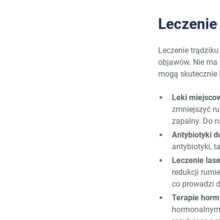
Leczenie
Leczenie trądziku
objawów. Nie ma je
mogą skutecznie 
Leki miejsco
zmniejszyć r
zapalny. Do n
Antybiotyki d
antybiotyki, t
Leczenie las
redukcji rumi
co prowadzi 
Terapie horm
hormonalnymi,