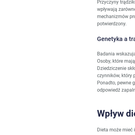
Przyczyny trądzik
wpływają zarówno 
mechanizmów prow
potwierdzony.
Genetyka a tr
Badania wskazują
Osoby, które mają
Dziedziczenie sk
czynników, który
Ponadto, pewne 
odpowiedź zapaln
Wpływ die
Dieta może mieć 