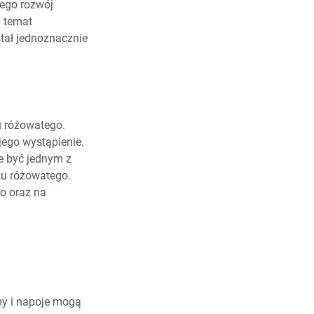
jego rozwój
a temat
tał jednoznacznie
u różowatego.
jego wystąpienie.
e być jednym z
ku różowatego.
o oraz na
my i napoje mogą