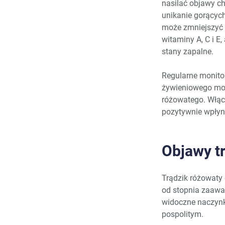
nasilać objawy c
unikanie gorących
może zmniejszyć r
witaminy A, C i 
stany zapalne.
Regularne monito
żywieniowego moż
różowatego. Włącz
pozytywnie wpłyn
Objawy t
Trądzik różowaty
od stopnia zaawa
widoczne naczynka
pospolitym.