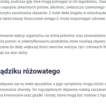
horoby, podczas gdy inne mogą pomagać w ich łagodzeniu. Uważ
 napojów, pikantnych potraw, alkoholu, zwłaszcza czerwonego 
yzyko zaostrzenia objawów. Z kolei dieta bogata w antyoksydan
E, a także kwasy tłuszczowe omega-3, może wspomagać zdrowie 
rowanie reakcji organizmu na różne pokarmy oraz prowadzenie
e pomóc w zidentyfikowaniu produktów, które nasilają objawy 
enie do diety większej ilości owoców, warzyw, ryb i zdrowych 
ąć na stan skóry.
rądziku różowatego
 objawia się na wiele sposobów, a jego symptomy mogą różnić s
nsowania choroby. Do najczęstszych objawów należą zaczerwie
 krwionośne oraz grudki i krosty, które mogą być mylone z trą