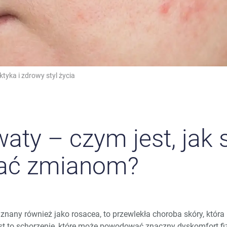
ktyka i zdrowy styl życia
aty – czym jest, jak s
gać zmianom?
 znany również jako rosacea, to przewlekła choroba skóry, która 
st to schorzenie, które może powodować znaczny dyskomfort fi