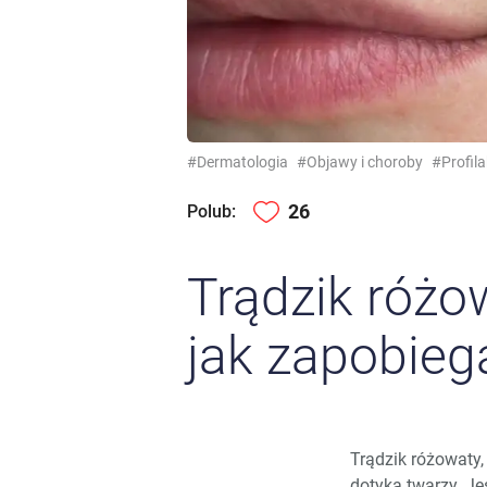
#Dermatologia
#Objawy i choroby
#Profila
26
Polub:
Trądzik różow
jak zapobie
Trądzik różowaty,
dotyka twarzy. Je