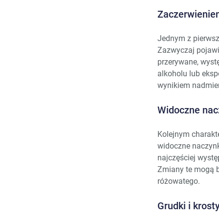
Zaczerwienien
Jednym z pierwszy
Zazwyczaj pojawia
przerywane, wystę
alkoholu lub eksp
wynikiem nadmiern
Widoczne nacz
Kolejnym charakte
widoczne naczynka
najczęściej wystę
Zmiany te mogą b
różowatego.
Grudki i krost