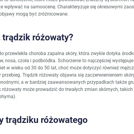
kże wpływać na samoocenę. Charakteryzuje się okresowymi zaost
o objawy mogą być zróżnicowane.
t trądzik różowaty?
to przewlekła choroba zapalna skóry, która zwykle dotyka środk
w, nosa, czoła i podbródka. Schorzenie to najczęściej występuje
iet w wieku od 30 do 50 lat, choć może dotyczyć również mężcz
 przebieg. Trądzik różowaty objawia się zaczerwienieniem skór
nośnymi, a w bardziej zaawansowanych przypadkach także gru
k różowaty może prowadzić do trwałych zmian skórnych, takich 
ophyma).
y trądziku różowatego