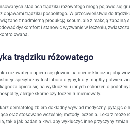
sowanych stadiach trądziku różowatego mogą pojawić się grudki
z objawami trądziku pospolitego. W przeciwieństwie do trądzi
związane z nadmierną produkcją sebum, ale z reakcją zapalną sk
dować dyskomfort i stanowić wyzwanie w leczeniu, zwłaszcza j
 kontrolowana.
yka trądziku różowatego
iku różowatego opiera się głównie na ocenie klinicznej objawó
stnieje specyficzny test laboratoryjny, który mógłby potwierdzić
 diagnoza opiera się na wykluczeniu innych schorzeń o podobny
 pospolity, alergie skórne czy toczeń rumieniowaty.
karz dermatolog zbiera dokładny wywiad medyczny, pytając o h
jące oraz stosowane wcześniej metody leczenia. Lekarz może r
, takie jak badania krwi, aby wykluczyć inne przyczyny zmian 