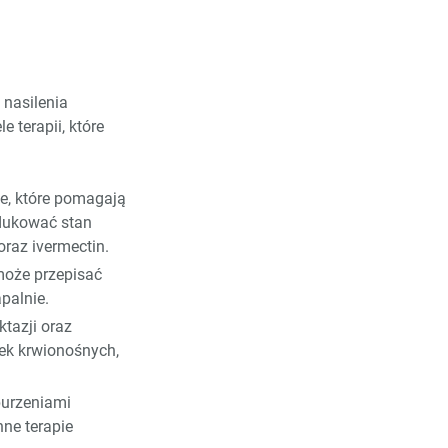
 nasilenia
e terapii, które
le, które pomagają
dukować stan
raz ivermectin.
może przepisać
apalnie.
tazji oraz
nek krwionośnych,
burzeniami
ne terapie