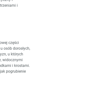
rzeniami i
owej części
 u osób dorosłych,
yzn, u których
y, widocznymi
dkami i krostami.
jak pogrubienie