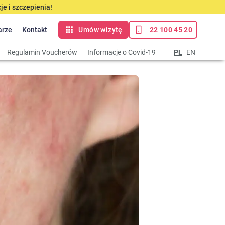
e i szczepienia!
arze
Kontakt
Umów wizytę
22 100 45 20
Regulamin Voucherów
Informacje o Covid-19
PL
EN