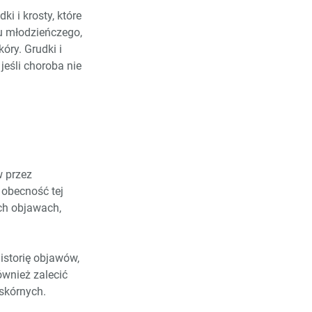
 i krosty, które
ku młodzieńczego,
óry. Grudki i
eśli choroba nie
w przez
 obecność tej
ch objawach,
istorię objawów,
ównież zalecić
skórnych.