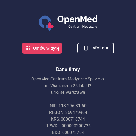
Infolinia
Umów wizytę
Dane firmy
OpenMed Centrum Medyczne Sp. z o.o.
ul. Wiatraczna 25 lok. U2
04-384 Warszawa
NIP: 113-296-31-50
REGON: 369479904
KRS: 0000718744
RPWDL: 000000200726
BDO: 000073764