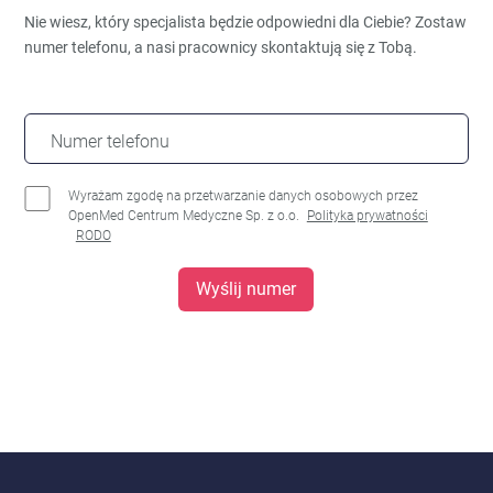
Nie wiesz, który specjalista będzie odpowiedni dla Ciebie?
Zostaw
numer telefonu, a nasi pracownicy skontaktują się z Tobą.
Numer telefonu
Wyrażam zgodę na przetwarzanie danych osobowych przez
OpenMed Centrum Medyczne Sp. z o.o.
Polityka prywatności
RODO
Wyślij numer