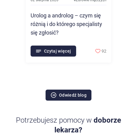
02 sierpnia 2026
#
Zdrowie mężczyzn
Urolog a androlog – czym się
różnią i do którego specjalisty
się zgłosić?
Czytaj więcej
92
Odwiedź blog
Potrzebujesz pomocy w
doborze
lekarza?