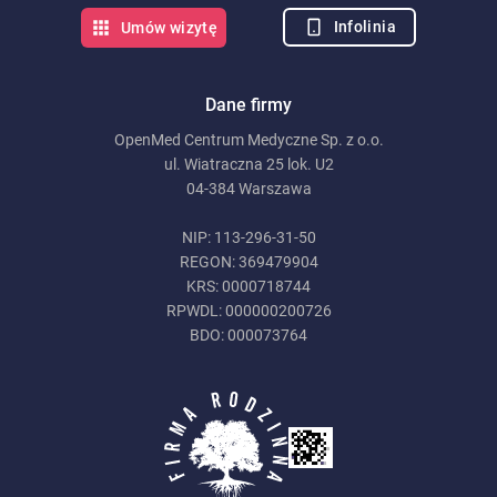
Infolinia
Umów wizytę
Dane firmy
OpenMed Centrum Medyczne Sp. z o.o.
ul. Wiatraczna 25 lok. U2
04-384 Warszawa
NIP: 113-296-31-50
REGON: 369479904
KRS: 0000718744
RPWDL: 000000200726
BDO: 000073764