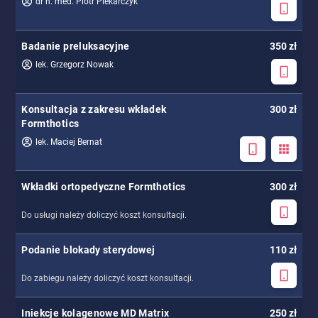
dr n. med. Piotr Piekarczyk
Badanie preluksacyjne
350 zł
lek. Grzegorz Nowak
Konsultacja z zakresu wkładek
300 zł
Formthotics
lek. Maciej Bernat
Wkładki ortopedyczne Formthotics
300 zł
Do usługi należy doliczyć koszt konsultacji.
Podanie blokady sterydowej
110 zł
Do zabiegu należy doliczyć koszt konsultacji.
Iniekcje kolagenowe MD Matrix
250 zł