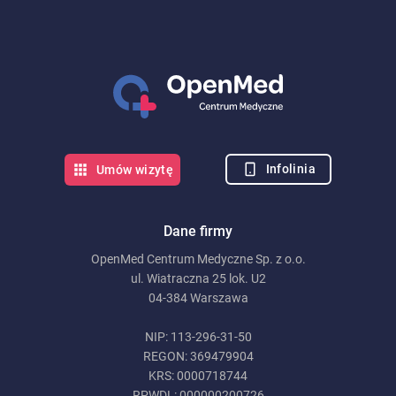
Infolinia
Umów wizytę
Dane firmy
OpenMed Centrum Medyczne Sp. z o.o.
ul. Wiatraczna 25 lok. U2
04-384 Warszawa
NIP: 113-296-31-50
REGON: 369479904
KRS: 0000718744
RPWDL: 000000200726