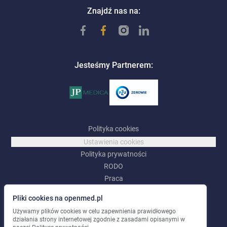
Znajdź nas na:
Jesteśmy Partnerem:
Polityka cookies
Ustawienia cookies
Polityka prywatności
RODO
Praca
Pliki cookies na openmed.pl
©
2026
OpenMed |
OpenMed Centrum Medyczne Sp. z o.o.
Używamy plików cookies w celu zapewnienia prawidłowego
Wszelkie prawa zastrzeżone
.
działania strony internetowej zgodnie z zasadami opisanymi w