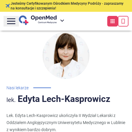
Jesteśmy Certyfikowanym Ośrodkiem Medycyny Podróży - zapraszamy
na konsultacje i szczepienia!
Nasi lekarze
Edyta
Lech-Kasprowicz
lek.
Lek. Edyta Lech-Kasprowicz ukończyła II Wydział Lekarski z
Oddziałem Anglojęzycznym Uniwersytetu Medycznego w Lublinie
z wynikiem bardzo dobrym.