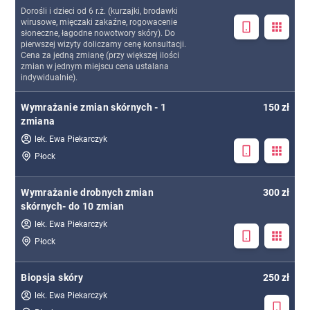
Dorośli i dzieci od 6 r.ż. (kurzajki, brodawki
wirusowe, mięczaki zakaźne, rogowacenie
słoneczne, łagodne nowotwory skóry). Do
pierwszej wizyty doliczamy cenę konsultacji.
Cena za jedną zmianę (przy większej ilości
zmian w jednym miejscu cena ustalana
indywidualnie).
Wymrażanie zmian skórnych - 1
150 zł
zmiana
lek. Ewa Piekarczyk
Płock
Wymrażanie drobnych zmian
300 zł
skórnych- do 10 zmian
lek. Ewa Piekarczyk
Płock
Biopsja skóry
250 zł
lek. Ewa Piekarczyk