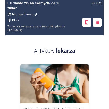
Usuwanie zmian skórnych- do 10
600 zł
zmian
lek. Ewa Piekarczyk
Płock
Zabieg wykonywany za pomocą urządzenia
PLASMA IQ.
Artykuły
lekarza