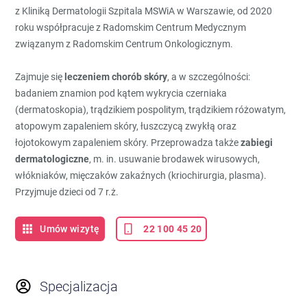
z Kliniką Dermatologii Szpitala MSWiA w Warszawie, od 2020
roku współpracuje z Radomskim Centrum Medycznym
związanym z Radomskim Centrum Onkologicznym.
Zajmuje się
leczeniem chorób skóry
, a w szczególności:
badaniem znamion pod kątem wykrycia czerniaka
(dermatoskopia), trądzikiem pospolitym, trądzikiem różowatym,
atopowym zapaleniem skóry, łuszczycą zwykłą oraz
łojotokowym zapaleniem skóry. Przeprowadza także
zabiegi
dermatologiczne
, m. in. usuwanie brodawek wirusowych,
włókniaków, mięczaków zakaźnych (kriochirurgia, plasma).
Przyjmuje dzieci od 7 r.ż.
Umów wizytę
22 100 45 20
Specjalizacja