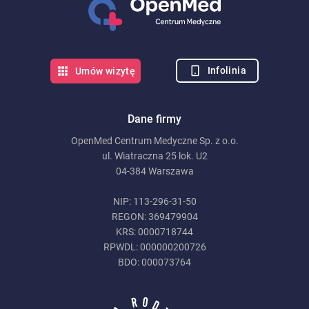
Infolinia
Umów wizytę
Dane firmy
OpenMed Centrum Medyczne Sp. z o.o.
ul. Wiatraczna 25 lok. U2
04-384 Warszawa
NIP: 113-296-31-50
REGON: 369479904
KRS: 0000718744
RPWDL: 000000200726
BDO: 000073764