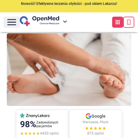
Nowość! Efektywne leczenia otyłości - pod okiem Lekarza!
Google
98%
Warszawa, Płock
Zadowolonych
pacjentów
★★★★★
★★★★★
4430
opinii
875
opinii