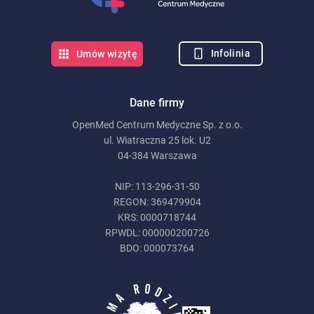
Infolinia
Umów wizytę
Dane firmy
OpenMed Centrum Medyczne Sp. z o.o.
ul. Wiatraczna 25 lok. U2
04-384 Warszawa
NIP: 113-296-31-50
REGON: 369479904
KRS: 0000718744
RPWDL: 000000200726
BDO: 000073764