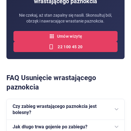
wrastającego paznokcia
Nie czekaj, aż stan zapalny się nasili. Skonsultuj ból,
obrzęk i nawracające wrastanie paznokcia.
Umów wizytę
22 100 45 20
FAQ Usunięcie wrastającego
paznokcia
Czy zabieg wrastającego paznokcia jest
bolesny?
Jak długo trwa gojenie po zabiegu?
Zabieg wykonywany jest w znieczuleniu miejscowym,