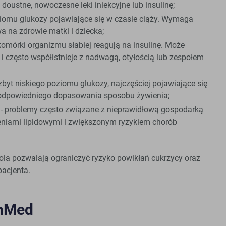
doustne, nowoczesne leki iniekcyjne lub insulinę;
ziomu glukozy pojawiające się w czasie ciąży. Wymaga
wa na zdrowie matki i dziecka;
komórki organizmu słabiej reagują na insulinę. Może
i często współistnieje z nadwagą, otyłością lub zespołem
zbyt niskiego poziomu glukozy, najczęściej pojawiające się
 odpowiedniego dopasowania sposobu żywienia;
- problemy często związane z nieprawidłową gospodarką
eniami lipidowymi i zwiększonym ryzykiem chorób
ola pozwalają ograniczyć ryzyko powikłań cukrzycy oraz
pacjenta.
enMed