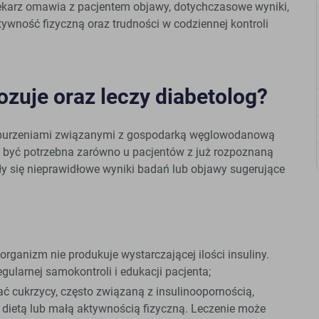
lekarz omawia z pacjentem objawy, dotychczasowe wyniki,
ywność fizyczną oraz trudności w codziennej kontroli
ozuje oraz leczy diabetolog?
zaburzeniami związanymi z gospodarką węglowodanową
 być potrzebna zarówno u pacjentów z już rozpoznaną
wiły się nieprawidłowe wyniki badań lub objawy sugerujące
 organizm nie produkuje wystarczającej ilości insuliny.
gularnej samokontroli i edukacji pacjenta;
ać cukrzycy, często związaną z insulinoopornością,
 dietą lub małą aktywnością fizyczną. Leczenie może