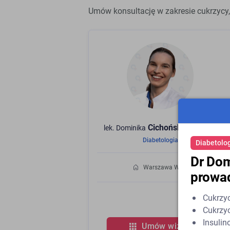
Umów konsultację w zakresie cukrzycy,
Cichońska-
Musioł
lek. Dominika
Diabetologia
Diabetolo
Dr Dom
Warszawa Wola
prowad
Cukrzyc
Cukrzy
Insuli
Umów wizytę