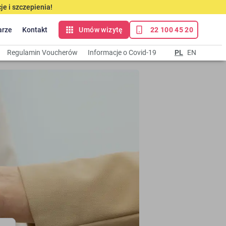
e i szczepienia!
arze
Kontakt
Umów wizytę
22 100 45 20
Regulamin Voucherów
Informacje o Covid-19
PL
EN