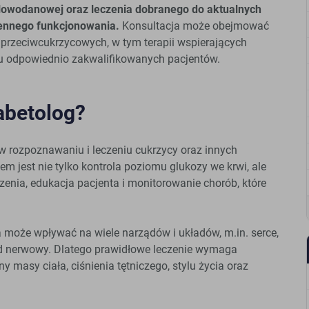
lowodanowej oraz leczenia dobranego do aktualnych
iennego funkcjonowania.
Konsultacja może obejmować
rzeciwcukrzycowych, w tym terapii wspierających
a u odpowiednio zakwalifikowanych pacjentów.
abetolog?
ę w rozpoznawaniu i leczeniu cukrzycy oraz innych
m jest nie tylko kontrola poziomu glukozy we krwi, ale
zenia, edukacja pacjenta i monitorowanie chorób, które
a może wpływać na wiele narządów i układów, m.in. serce,
ład nerwowy. Dlatego prawidłowe leczenie wymaga
y masy ciała, ciśnienia tętniczego, stylu życia oraz