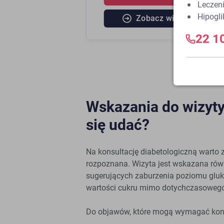
Leczeni
Hipogl
Zobacz więcej
22 1
Wskazania do wizyty
się udać?
Na konsultację diabetologiczną warto zg
rozpoznana. Wizyta jest wskazana rów
sugerujących zaburzenia poziomu gluk
wartości cukru mimo dotychczasowego
Do objawów, które mogą wymagać konsul