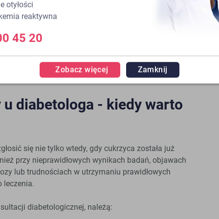
e otyłości
ikemia reaktywna
00 45 20
Wszyscy lekarze
Zobacz więcej
Zamknij
 u diabetologa - kiedy warto
łosić się nie tylko wtedy, gdy cukrzyca została już
nież przy nieprawidłowych wynikach badań, objawach
ozy lub trudnościach w utrzymaniu prawidłowych
 leczenia.
tacji diabetologicznej, należą: