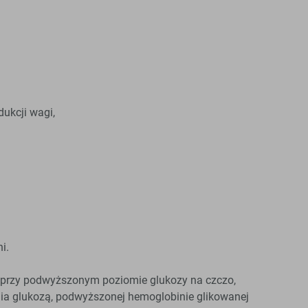
dukcji wagi,
i.
e przy podwyższonym poziomie glukozy na czczo,
ia glukozą, podwyższonej hemoglobinie glikowanej