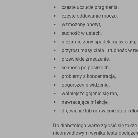
częste uczucie pragnienia,
częste oddawanie moczu,
wzmożony apetyt,
suchość w ustach,
niezamierzony spadek masy ciała,
przyrost masy ciała i trudność w re
przewlekłe zmęczenie,
senność po posiłkach,
problemy z koncentracją,
pogorszenie widzenia,
wolniejsze gojenie się ran,
nawracające infekcje,
drętwienie lub mrowienie stóp i dłon
Do diabetologa warto zgłosić się takż
nieprawidłowym wyniku testu obciążen