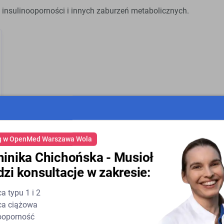
 insulinooporności i innych zaburzeń metabolicznych.
g w OpenMed Warszawa Wola
inika Chichońska - Musioł
zi konsultacje w zakresie:
a typu 1 i 2
ca ciążowa
nooporność