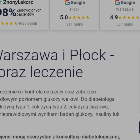
Google
Google
98%
Płock
Warszawa
Zadowolonych
pacjentów
5.0
4.9
★★★★★
★★★★★
★★★★★
4430
opinii
311
opinii
564
opinii
arszawa i Płock -
oraz leczenie
leczeniem i kontrolą cukrzycy oraz zaburzeń
idłowym poziomem glukozy we krwi. Do diabetologa
krzycą typu 1, cukrzycą typu 2, cukrzycą ciążową,
 nieprawidłowymi wynikami badań glukozy, insuliny lub
nci mogą skorzystać z konsultacji diabetologicznej,