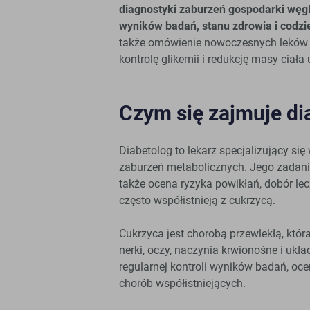
diagnostyki zaburzeń gospodarki węg
wyników badań, stanu zdrowia i codz
także omówienie nowoczesnych leków p
kontrolę glikemii i redukcję masy ciał
Czym się zajmuje di
Diabetolog to lekarz specjalizujący si
zaburzeń metabolicznych. Jego zadanie
także ocena ryzyka powikłań, dobór lec
często współistnieją z cukrzycą.
Cukrzyca jest chorobą przewlekłą, któr
nerki, oczy, naczynia krwionośne i uk
regularnej kontroli wyników badań, ocen
chorób współistniejących.