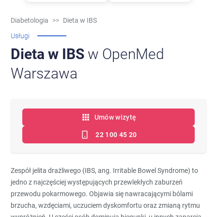
Diabetologia
>>
Dieta w IBS
Usługi
Dieta w IBS
w OpenMed
Warszawa
Umów wizytę
22 100 45 20
Zespół jelita drażliwego (IBS, ang. Irritable Bowel Syndrome) to
jedno z najczęściej występujących przewlekłych zaburzeń
przewodu pokarmowego. Objawia się nawracającymi bólami
brzucha, wzdęciami, uczuciem dyskomfortu oraz zmianą rytmu
wypróżnień. U części osób dominują biegunki, u innych zaparcia,