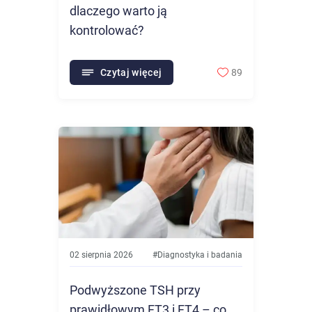
dlaczego warto ją
kontrolować?
Czytaj więcej
89
02 sierpnia 2026
#
Diagnostyka i badania
Podwyższone TSH przy
prawidłowym FT3 i FT4 – co