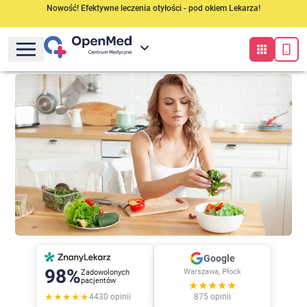
Nowość! Efektywne leczenia otyłości - pod okiem Lekarza!
Google
98%
Warszawa, Płock
Zadowolonych
pacjentów
★★★★★
★★★★★
4430
opinii
875
opinii