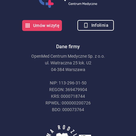
Infolinia
Umów wizytę
Dane firmy
OpenMed Centrum Medyczne Sp. z o.o.
ul. Wiatraczna 25 lok. U2
04-384 Warszawa
NIP: 113-296-31-50
REGON: 369479904
KRS: 0000718744
RPWDL: 000000200726
BDO: 000073764