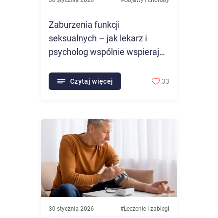
30 stycznia 2026
#
Objawy i choroby
Zaburzenia funkcji
seksualnych – jak lekarz i
psycholog wspólnie wspierają
pacjenta
Czytaj więcej
33
30 stycznia 2026
#
Leczenie i zabiegi