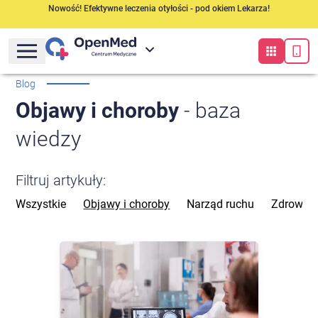
Nowość! Efektywne leczenia otyłości - pod okiem Lekarza!
Blog
Objawy i choroby
- baza
wiedzy
Filtruj artykuły:
Wszystkie
Objawy i choroby
Narząd ruchu
Zdrowie 