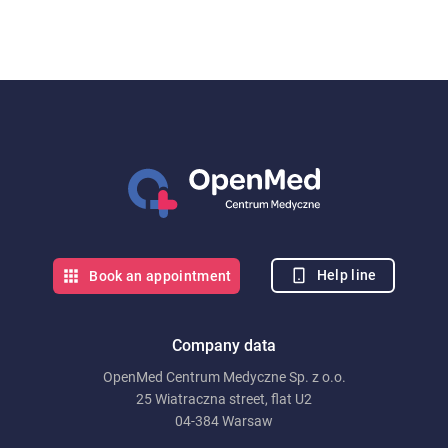
Help line
Book an appointment
Company data
OpenMed Centrum Medyczne Sp. z o.o.
25 Wiatraczna street, flat U2
04-384 Warsaw