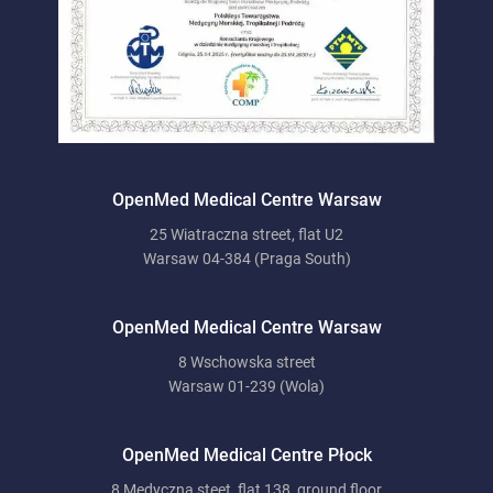
OpenMed Medical Centre Warsaw
25 Wiatraczna street, flat U2
Warsaw 04-384 (Praga South)
OpenMed Medical Centre Warsaw
8 Wschowska street
Warsaw 01-239 (Wola)
OpenMed Medical Centre Płock
8 Medyczna steet, flat 138, ground floor