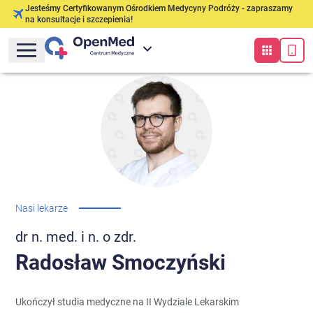
Jesteśmy Certyfikowanym Ośrodkiem Medycyny Podróży - zapraszamy
na konsultacje i szczepienia!
Nasi lekarze
dr n. med. i n. o zdr.
Radosław
Smoczyński
Ukończył studia medyczne na II Wydziale Lekarskim