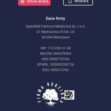
Infolinia
Umów wizytę
Dane firmy
OpenMed Centrum Medyczne Sp. z o.o.
ul. Wiatraczna 25 lok. U2
04-384 Warszawa
NIP: 113-296-31-50
REGON: 369479904
KRS: 0000718744
RPWDL: 000000200726
BDO: 000073764