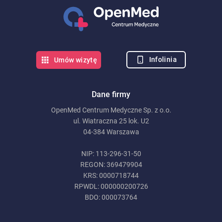
Infolinia
Umów wizytę
Dane firmy
OpenMed Centrum Medyczne Sp. z o.o.
ul. Wiatraczna 25 lok. U2
04-384 Warszawa
NIP: 113-296-31-50
REGON: 369479904
KRS: 0000718744
RPWDL: 000000200726
BDO: 000073764