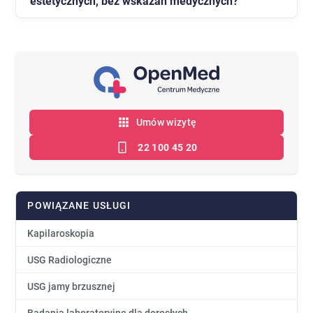
estetycznych, bez wskazań medycznych?
zmienia kolor lub kształt, zaczyna krwawić, swędzieć
lub powoduje dyskomfort. Nie trzeba czekać, aż
Tak, usuwamy również zmiany łagodne, które nie
objawy się nasilą.
stanowią zagrożenia zdrowotnego, ale przeszkadzają
estetycznie lub mechanicznie - np. ocierają się o
odzież.
Umów wizytę
22 100 45 20
POWIĄZANE USŁUGI
Kapilaroskopia
USG Radiologiczne
USG jamy brzusznej