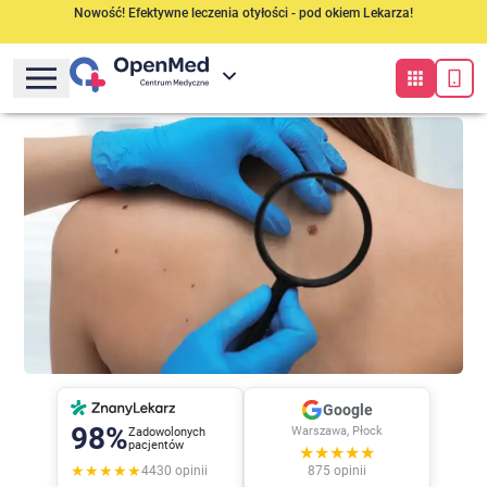
Nowość! Efektywne leczenia otyłości - pod okiem Lekarza!
Google
98%
Warszawa, Płock
Zadowolonych
pacjentów
★★★★★
★★★★★
4430
opinii
875
opinii