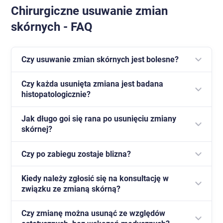
Chirurgiczne usuwanie zmian
skórnych - FAQ
Czy usuwanie zmian skórnych jest bolesne?
Czy każda usunięta zmiana jest badana
Zabieg wykonywany jest w znieczuleniu miejscowym,
histopatologicznie?
dlatego pacjent nie odczuwa bólu w trakcie procedury.
Jak długo goi się rana po usunięciu zmiany
W większości przypadków tak, szczególnie gdy
skórnej?
istnieje jakiekolwiek podejrzenie zmiany o
charakterze nowotworowym.
Czy po zabiegu zostaje blizna?
Zwykle od kilku dni do kilku tygodni, w zależności od
wielkości zmiany i miejsca zabiegu.
Kiedy należy zgłosić się na konsultację w
Może pozostać niewielka blizna, jednak jej wygląd
związku ze zmianą skórną?
zależy od wielu czynników, w tym od lokalizacji
zmiany i procesu gojenia.
Czy zmianę można usunąć ze względów
Warto umówić wizytę, gdy zmiana powiększa się,