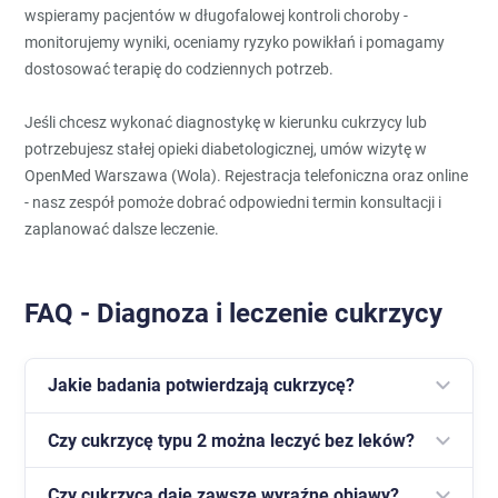
wspieramy pacjentów w długofalowej kontroli choroby -
monitorujemy wyniki, oceniamy ryzyko powikłań i pomagamy
dostosować terapię do codziennych potrzeb.
Jeśli chcesz wykonać diagnostykę w kierunku cukrzycy lub
potrzebujesz stałej opieki diabetologicznej, umów wizytę w
OpenMed Warszawa (Wola). Rejestracja telefoniczna oraz online
- nasz zespół pomoże dobrać odpowiedni termin konsultacji i
zaplanować dalsze leczenie.
FAQ - Diagnoza i leczenie cukrzycy
Jakie badania potwierdzają cukrzycę?
Czy cukrzycę typu 2 można leczyć bez leków?
Podstawą są pomiar glukozy na czczo, test
obciążenia glukozą (OGTT) oraz hemoglobina
Czy cukrzyca daje zawsze wyraźne objawy?