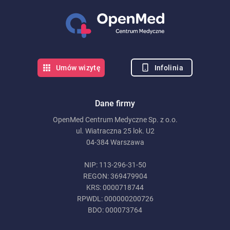
Infolinia
Umów wizytę
Dane firmy
OpenMed Centrum Medyczne Sp. z o.o.
ul. Wiatraczna 25 lok. U2
04-384 Warszawa
NIP: 113-296-31-50
REGON: 369479904
KRS: 0000718744
RPWDL: 000000200726
BDO: 000073764