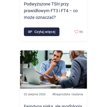
Podwyższone TSH przy
prawidłowym FT3 i FT4 – co
może oznaczać?
Czytaj więcej
86
02 sierpnia 2026
#
Diagnostyka i badania
Ferrytyna niska, ale morfologia