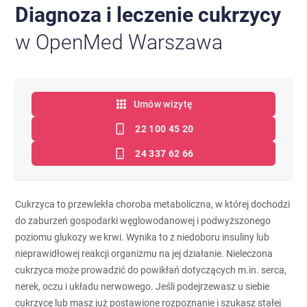
Diagnoza i leczenie cukrzycy
w OpenMed Warszawa
Umów wizytę
22 100 45 20
24 337 62 66
Cukrzyca to przewlekła choroba metaboliczna, w której dochodzi
do zaburzeń gospodarki węglowodanowej i podwyższonego
poziomu glukozy we krwi. Wynika to z niedoboru insuliny lub
nieprawidłowej reakcji organizmu na jej działanie. Nieleczona
cukrzyca może prowadzić do powikłań dotyczących m.in. serca,
nerek, oczu i układu nerwowego. Jeśli podejrzewasz u siebie
cukrzycę lub masz już postawione rozpoznanie i szukasz stałej