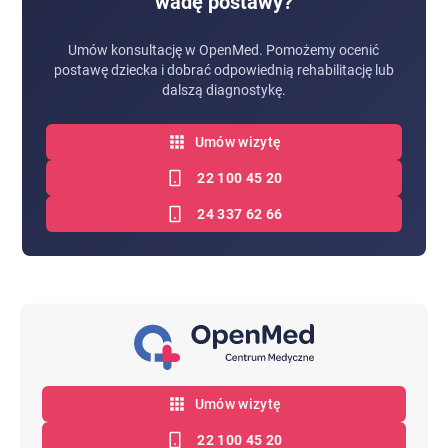
wadę postawy?
Umów konsultację w OpenMed. Pomożemy ocenić
postawę dziecka i dobrać odpowiednią rehabilitację lub
dalszą diagnostykę.
Umów wizytę
22 100 45 20
24 337 62 66
Umów wizytę
22 100 45 20