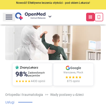
Nowość! Efektywne leczenia otyłości - pod okiem Lekarza!
Google
98%
Warszawa, Płock
Zadowolonych
pacjentów
★★★★★
★★★★★
4430
opinii
875
opinii
Ortopedia i traumatologia
>>
Wady postawy u dzieci
Usługi