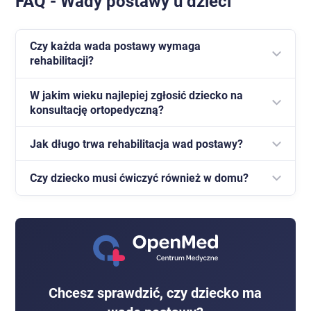
FAQ - Wady postawy u dzieci
Czy każda wada postawy wymaga
rehabilitacji?
W jakim wieku najlepiej zgłosić dziecko na
Nie każda, ale każda powinna zostać oceniona przez
konsultację ortopedyczną?
lekarza ortopedę. Wiele wad czynnościowych można
skutecznie korygować ćwiczeniami.
Jak długo trwa rehabilitacja wad postawy?
Im wcześniej zauważony problem, tym większa
szansa na pełną korekcję. Warto reagować już w
Czy dziecko musi ćwiczyć również w domu?
Czas terapii zależy od rodzaju i stopnia wady. Zwykle
wieku przedszkolnym lub wczesnoszkolnym.
jest to proces kilkumiesięczny, wymagający
Tak, ćwiczenia domowe są istotnym elementem
regularnych ćwiczeń.
terapii i znacząco wpływają na trwałość efektów.
Chcesz sprawdzić, czy dziecko ma