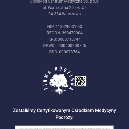
OpenMed Centrum Medyczne Sp. z o.o.
ul. Wiatraczna 25 lok. U2
04-384 Warszawa
NIP: 113-296-31-50
REGON: 369479904
KRS: 0000718744
RPWDL: 000000200726
BDO: 000073764
Zostaliśmy Certyfikowanym Ośrodkiem Medycyny
Podróży.