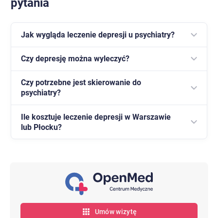
pytania
Jak wygląda leczenie depresji u psychiatry?
Czy depresję można wyleczyć?
Leczenie rozpoczyna się od konsultacji, podczas
której lekarz ocenia objawy i dobiera odpowiednią
Czy potrzebne jest skierowanie do
W większości przypadków możliwe jest skuteczne
terapię.
psychiatry?
leczenie i znaczna poprawa samopoczucia.
Ile kosztuje leczenie depresji w Warszawie
Nie, konsultacja psychiatryczna w
OpenMed
nie
lub Płocku?
wymaga skierowania.
Koszt zależy od rodzaju wizyty i zakresu leczenia -
szczegóły dostępne są w rejestracji i na stronie
OpenMed.
Umów wizytę