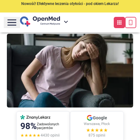
Nowość! Efektywne leczenia otyłości - pod okiem Lekarza!
Google
98%
Warszawa, Płock
Zadowolonych
pacjentów
★★★★★
★★★★★
4430
opinii
875
opinii