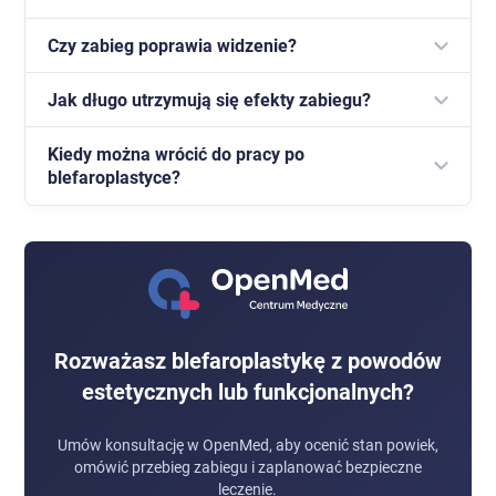
Czy zabieg poprawia widzenie?
Jest to standardowa procedura chirurgiczna. Ryzyko
powikłań jest niewielkie, a wszystkie kwestie
Jak długo utrzymują się efekty zabiegu?
Tak, w przypadku nadmiaru skóry powiek górnych
bezpieczeństwa omawiamy podczas konsultacji.
blefaroplastyka może poprawić pole widzenia.
Kiedy można wrócić do pracy po
Efekty są długotrwałe, często utrzymują się przez
blefaroplastyce?
wiele lat, choć naturalne procesy starzenia nadal
zachodzą.
Zwykle po 7-14 dniach, w zależności od
indywidualnego przebiegu gojenia.
Rozważasz blefaroplastykę z powodów
estetycznych lub funkcjonalnych?
Umów konsultację w OpenMed, aby ocenić stan powiek,
omówić przebieg zabiegu i zaplanować bezpieczne
leczenie.