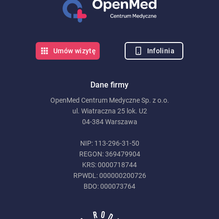
Infolinia
Umów wizytę
Dane firmy
OpenMed Centrum Medyczne Sp. z o.o.
ul. Wiatraczna 25 lok. U2
04-384 Warszawa
NIP: 113-296-31-50
REGON: 369479904
KRS: 0000718744
RPWDL: 000000200726
BDO: 000073764